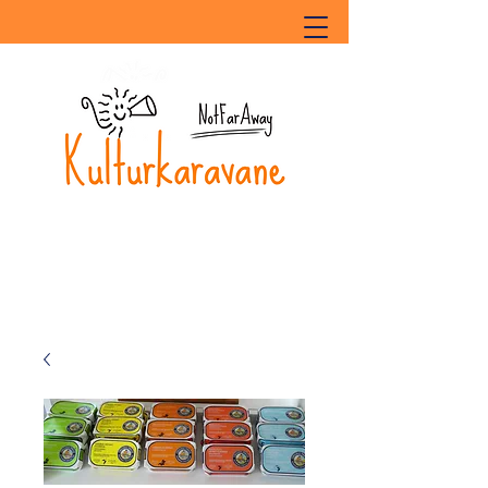
Kulturkaravane
Lille sted - Store oplevelser