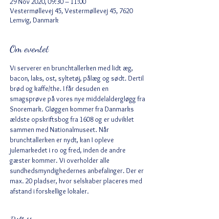
29 Nov 2020, 09:30 – 11:00
Vestermøllevej 45, Vestermøllevej 45, 7620
Lemvig, Danmark
Om eventet
Vi serverer en brunchtallerken med lidt æg, 
bacon, laks, ost, syltetøj, pålæg og sødt. Dertil 
brød og kaffe/the. I får desuden en 
smagsprøve på vores nye middelaldergløgg fra 
Snoremark. Gløggen kommer fra Danmarks 
ældste opskriftsbog fra 1608 og er udviklet 
sammen med Nationalmuseet. Når 
brunchtallerken er nydt, kan I opleve 
julemarkedet i ro og fred, inden de andre 
gæster kommer. Vi overholder alle 
sundhedsmyndighedernes anbefalinger. Der er 
max. 20 pladser, hvor selskaber placeres med 
afstand i forskellige lokaler.