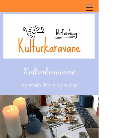
Kulturkaravane
Lille sted - Store oplevelser