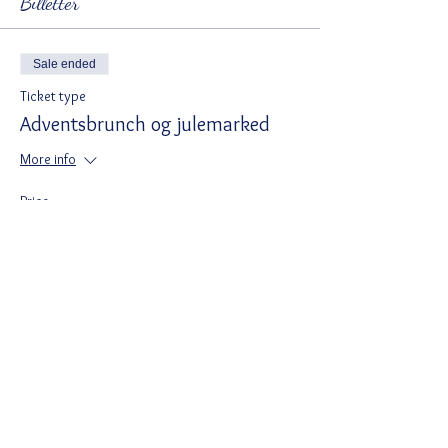
Billetter
Sale ended
Ticket type
Adventsbrunch og julemarked
More info
Price
DKK 109.00
Del denne begivenhed