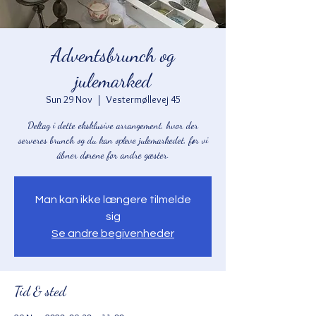
Adventsbrunch og
julemarked
Sun 29 Nov
  |  
Vestermøllevej 45
Deltag i dette eksklusive arrangement, hvor der
serveres brunch og du kan opleve julemarkedet, før vi
åbner dørene for andre gæster.
Man kan ikke længere tilmelde
sig
Se andre begivenheder
Tid & sted