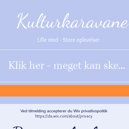
Kulturkaravane
Lille sted - Store oplevelser
Klik her - meget kan ske...
Ved tilmelding accepterer du Wix privatlivspolitik
https://da.wix.com/about/privacy