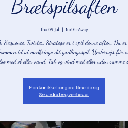
Brætspilsaften
Thu 09 Jul
  |  
NotFarAway
, Sequence, Twister, Stratego er i spil denne aften. Du er
kommen til at medbringe dit yndlingsspil. Undervejs får v
ølse med øl eller vand. Tab og vind med eller uden samme 
Man kan ikke længere tilmelde sig
Se andre begivenheder