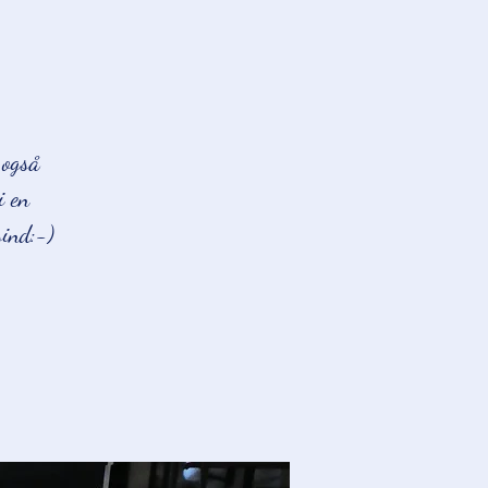
 også
i en
sind:-)