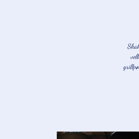
Skak
vel
grillp