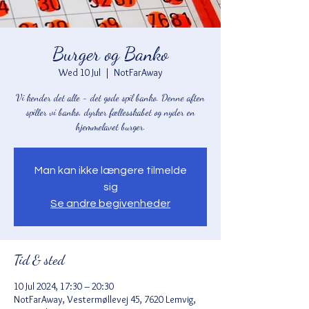
Burger og Banko
Wed 10 Jul
  |  
NotFarAway
Vi kender det alle - det gode spil banko. Denne aften
spiller vi banko, dyrker fællesskabet og nyder en
hjemmelavet burger.
Man kan ikke længere tilmelde
sig
Se andre begivenheder
Tid & sted
10 Jul 2024, 17:30 – 20:30
NotFarAway, Vestermøllevej 45, 7620 Lemvig,