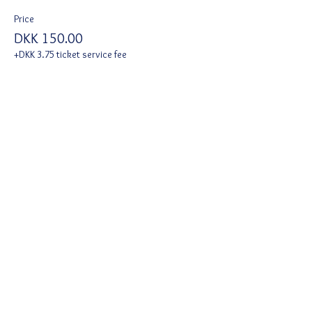
Price
DKK 150.00
+DKK 3.75 ticket service fee
Del denne begivenhed
Ved tilmelding accepterer du Wix
privatlivspolitik
https://da.wix.com/about/privacy
Følg
notfaraway@hotmail.dk