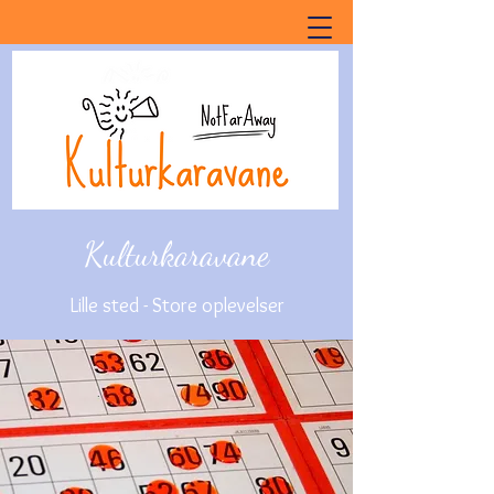
Kulturkaravane
Lille sted - Store oplevelser