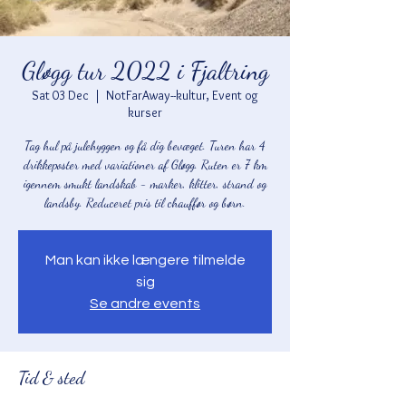
Gløgg tur 2022 i Fjaltring
Sat 03 Dec
  |  
NotFarAway--kultur, Event og
kurser
Tag hul på julehyggen og få dig bevæget. Turen har 4
drikkeposter med variationer af Gløgg. Ruten er 7 km
igennem smukt landskab - marker, klitter, strand og
landsby. Reduceret pris til chauffør og børn.
Man kan ikke længere tilmelde
sig
Se andre events
Tid & sted