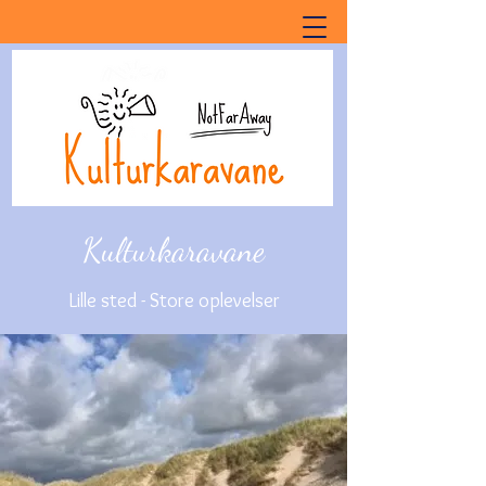
Kulturkaravane
Lille sted - Store oplevelser