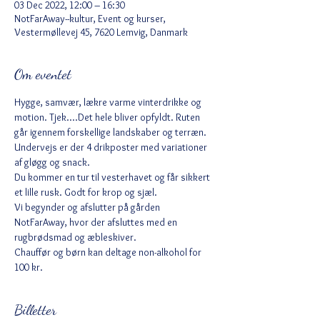
03 Dec 2022, 12:00 – 16:30
NotFarAway--kultur, Event og kurser,
Vestermøllevej 45, 7620 Lemvig, Danmark
Om eventet
Hygge, samvær, lækre varme vinterdrikke og 
motion. Tjek....Det hele bliver opfyldt. Ruten 
går igennem forskellige landskaber og terræn. 
Undervejs er der 4 drikposter med variationer 
af gløgg og snack. 
Du kommer en tur til vesterhavet og får sikkert 
et lille rusk. Godt for krop og sjæl. 
Vi begynder og afslutter på gården 
NotFarAway, hvor der afsluttes med en 
rugbrødsmad og æbleskiver. 
Chauffør og børn kan deltage non-alkohol for 
100 kr. 
Billetter