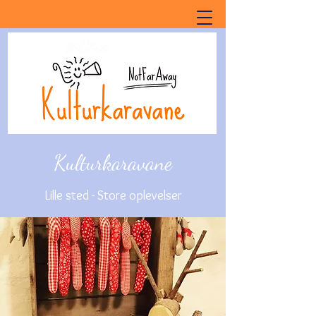
Kulturkaravane
Lille sted - Store oplevelser