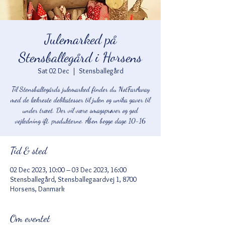
Julemarked på
Stensballegård i Horsens
Sat 02 Dec
  |  
Stensballegård
Til Stensballegårds julemarked finder du NotFarAway
med de lækreste delikatesser til julen og unika gaver til
under træet. Der vil være smagsprøver og god
vejledning ift. produkterne. Åben begge dage 10-16
Tid & sted
02 Dec 2023, 10:00 – 03 Dec 2023, 16:00
Stensballegård, Stensballegaardvej 1, 8700
Horsens, Danmark
Om eventet