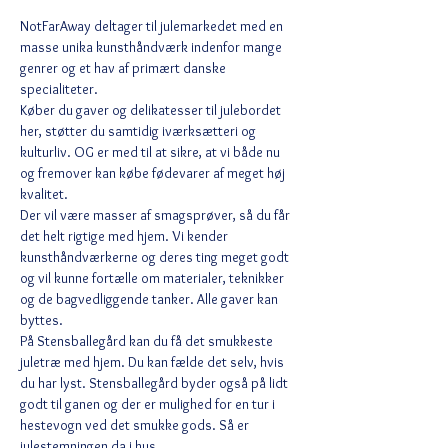
NotFarAway deltager til julemarkedet med en 
masse unika kunsthåndværk indenfor mange 
genrer og et hav af primært danske 
specialiteter. 
Køber du gaver og delikatesser til julebordet 
her, støtter du samtidig iværksætteri og 
kulturliv. OG er med til at sikre, at vi både nu 
og fremover kan købe fødevarer af meget høj 
kvalitet. 
Der vil være masser af smagsprøver, så du får 
det helt rigtige med hjem. Vi kender 
kunsthåndværkerne og deres ting meget godt 
og vil kunne fortælle om materialer, teknikker 
og de bagvedliggende tanker. Alle gaver kan 
byttes. 
På Stensballegård kan du få det smukkeste 
juletræ med hjem. Du kan fælde det selv, hvis 
du har lyst. Stensballegård byder også på lidt 
godt til ganen og der er mulighed for en tur i 
hestevogn ved det smukke gods. Så er 
julestemningen da i hus.