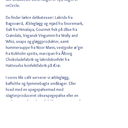
reCircle.

Du finder lækre delikatesser: Lakrids fra 
Bagsværd,  Æblegløgg og mjød fra Snoremark, 
Salt fra Himalaya, Gourmet fisk på dåse fra 
Grøndals, Vegansk Vingummi fra Wally and 
Whiz, snaps og gløggprodukter, samt 
hummersuppe fra Noor Mann, vestjyske æ’gin 
fra Kokholm spirits, marcipan fra Ålborg 
Chokoladefabrik og lakridskonfekt fra 
Hattesebs konfektfabrik på Ærø.

I vores lille café serverer vi æblegløgg, 
kaffe/the og hjemmebagte småkager. Eller 
hvad med en spegepølsemad med 
slagterproduceret oksespegepølse eller en 
god ostemad med en af delikatesse ostene fra 
Fjaltring Købmandsgårds osteudsalg? Øl og 
vand kan købes.

Der skulle nok være basis…