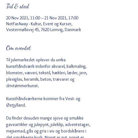
Tid & sted
20 Nov 2021, 11:00 – 21 Nov 2021, 17:00
NotFarAway - Kultur, Event og Kurser,
Vestermøllevej 45, 7620 Lemvig, Danmark
Om eventet
Til julemarkedet oplever du unika 
kunsthåndværk indenfor akvarel, kalkmaling, 
blomster, væveri, tekstil, hækleri, læder, jern, 
plexiglas, keramik, beton, trævarer og 
drivtømmerkunst.

Kunsthåndværkerne kommer fra Vest- og 
Østjylland.

Du finder desuden mange sjove og smukke 
gaveartikler og julepynt, juleklip, adventstager, 
mejsemad, gås og gris i siv og bordskånere i 
det smukkeste kork. Noget er nyt, noget er 