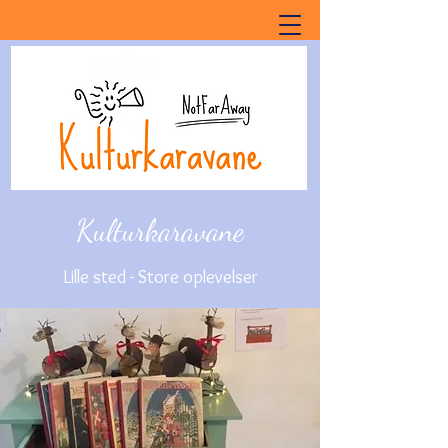
Kulturkaravane
Lille sted - Store oplevelser