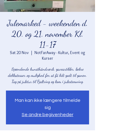
Julemarked - weekenden d.
20. og 21. november Kl.
11-17
Sat 20 Nov
  |  
NotFarAway - Kultur, Event og
Kurser
Spændende kunsthåndværk, gaveartikler, lækre
delikatesser og mulighed for at få lidt godt til ganen.
Tag på juletur til Fjaltring og kom i julestemning.
Man kan ikke længere tilmelde
sig
Se andre begivenheder