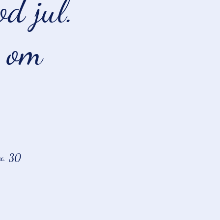
d jul.
 om
x. 30