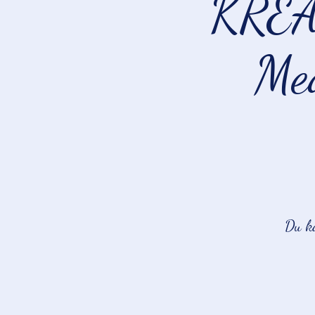
KREA 
Me
Du k