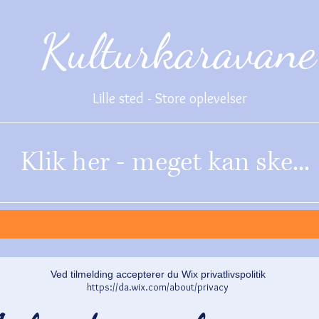
Kulturkaravane
Lille sted - Store oplevelser
Klik her - meget kan ske...
Ved tilmelding accepterer du Wix privatlivspolitik
https://da.wix.com/about/privacy