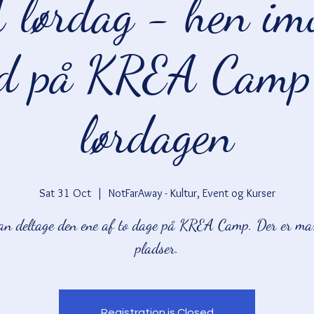
lørdag - hen imo
d på KREA Camp
lørdagen
Sat 31 Oct
  |  
NotFarAway - Kultur, Event og Kurser
an deltage den ene af to dage på KREA Camp. Der er ma
pladser.
Registration is Closed