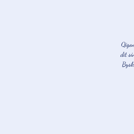
Qigon
dit s
Bysko