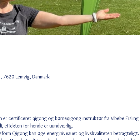
5, 7620 Lemvig, Danmark
n er certificeret qigong og børneqigong instruktør fra Vibeke Fralin
i, effekten for hende er uundværlig. 
orm Qigong kan øge energiniveauet og livskvaliteten betragteligt. D