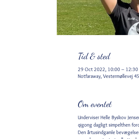
Tid & sted
29 Oct 2022, 10:00 – 12:30
Notfaraway, Vestermøllevej 4
Om eventet
Underviser Helle Byskov Jense
qigong dagligt simpelthen ford
Den årtusindgamle bevægelsesf