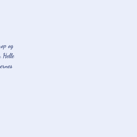
rop og
 Helle
sernes