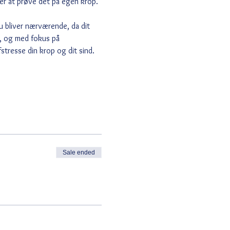
er at prøve det på egen krop. 
u bliver nærværende, da dit 
, og med fokus på 
stresse din krop og dit sind. 
Sale ended