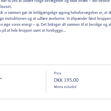
 kan få ved at udføre rolige bevægelser og blide stræk – det bedste 
 kurset.
når vi sammen gør de lettilgængelige qigong-helsebevægelser er, at d
lge instruktionen og at udføre øvelserne. Vi afspænder først kroppen
i øge vores energi – qi. Det bidrager alt sammen til at berolige og af
u på at hele kroppen samt at forebygge…
Price
"
DKK 195.00
Moms included