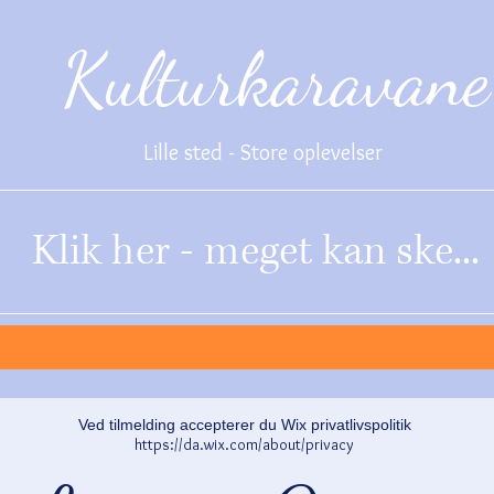
Kulturkaravane
Lille sted - Store oplevelser
Klik her - meget kan ske...
Ved tilmelding accepterer du Wix privatlivspolitik
https://da.wix.com/about/privacy