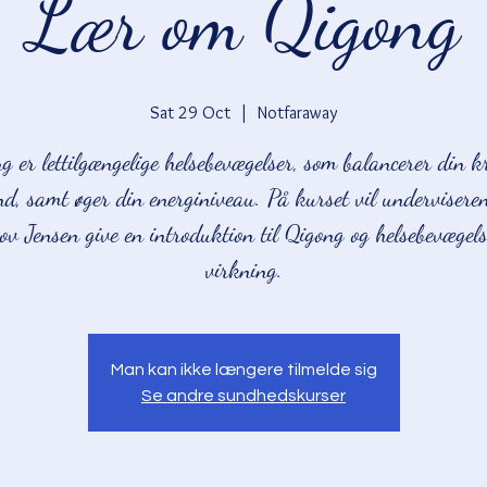
Lær om Qigong
Sat 29 Oct
  |  
Notfaraway
g er lettilgængelige helsebevægelser, som balancerer din k
ind, samt øger din energiniveau. På kurset vil underviseren
v Jensen give en introduktion til Qigong og helsebevægel
virkning.
Man kan ikke længere tilmelde sig
Se andre sundhedskurser