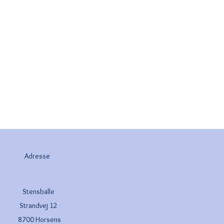
Adresse
Stensballe
Strandvej 12
8700 Horsens