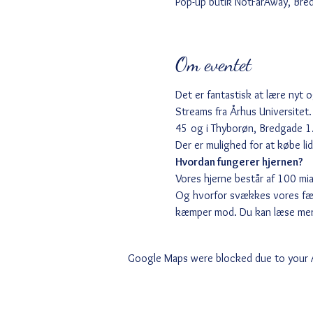
Pop-up butik NotFarAway, Br
Om eventet
Det er fantastisk at lære nyt 
Streams fra Århus Universitet. 
45 og i Thyborøn, Bredgade 1. 
Der er mulighed for at købe lid
Hvordan fungerer hjernen?
Vores hjerne består af 100 mi
Og hvorfor svækkes vores fær
kæmper mod. Du kan læse mere 
Google Maps were blocked due to your An