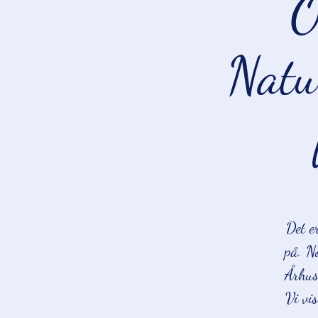
O
Natu
Det e
på. N
Århus
Vi vi