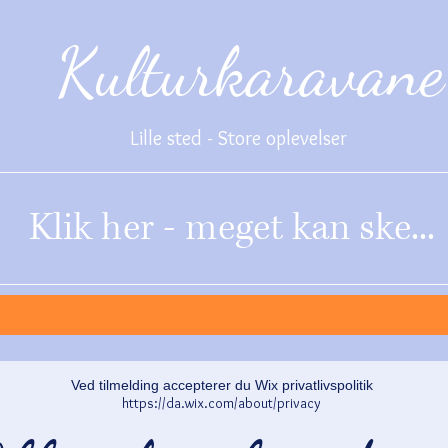
Kulturkaravane
Lille sted - Store oplevelser
Klik her - meget kan ske...
Ved tilmelding accepterer du Wix privatlivspolitik
https://da.wix.com/about/privacy