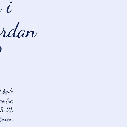
 i
ordan
?
t byde
ms fra
45-21.
borøn,