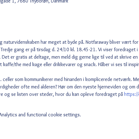
edgade 1, 7680 Thyborøn, Danmark
og naturvidenskaben har meget at byde på. Notfaraway bliver vært for 
Tredje gang er på tirsdag d. 24/10 kl. 18.45-21. Vi viser foredraget i 
Det er gratis at deltage, men meld dig gerne lige til ved at skrive e
t kaffe/the med kage eller drikkevarer og snack. Håber vi ses til inspi
a. celler som kommunikerer med hinanden i komplicerede netværk. Me
digheder ofte med alderen? Hør om den nyeste hjerneviden og om 
og se listen over steder, hvor du kan opleve foredraget på 
https:/
alytics and functional cookie settings.