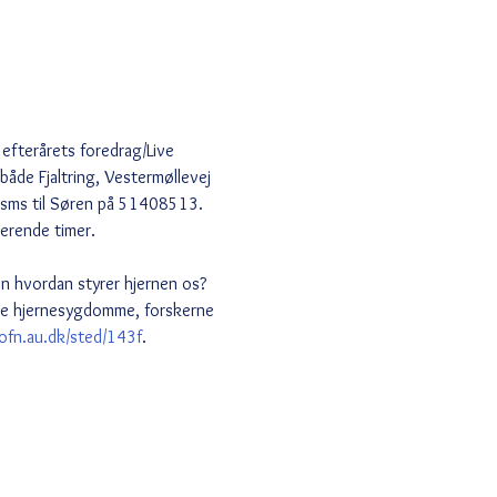
efterårets foredrag/Live 
både Fjaltring, Vestermøllevej 
n sms til Søren på 51408513. 
rerende timer.
n hvordan styrer hjernen os? 
de hjernesygdomme, forskerne 
/ofn.au.dk/sted/143f
.