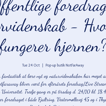
ffentlige foredrag
rvidenskab - Hv
fungerer hjernen
Tue 24 Oct
  |  
Pop-up butik NotFarAway
r fantastisk at lære nyt og naturvidenskaben har meget a
otfaraway bliver vært for efterårets foredrag/Live Strea
 Universitet. Tredje gang er på tirsdag d. 24/10 kl. 18.
ser foredraget i både Fjaltring, Vestermøllevej 45 og i Thy