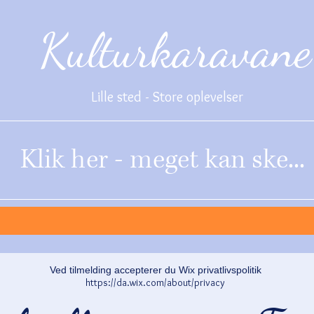
Kulturkaravane
Lille sted - Store oplevelser
Klik her - meget kan ske...
Ved tilmelding accepterer du Wix privatlivspolitik
https://da.wix.com/about/privacy