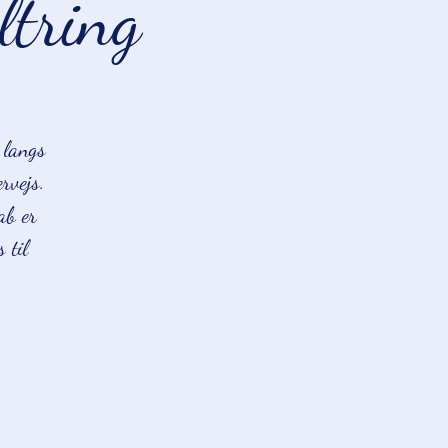
ltring
 langs
rvejs.
ab er
 til