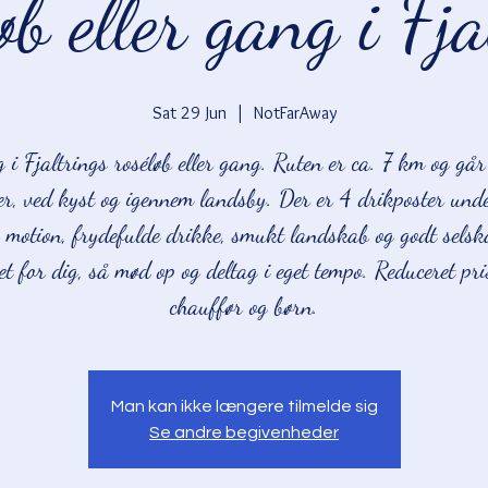
øb eller gang i Fja
Sat 29 Jun
  |  
NotFarAway
g i Fjaltrings roséløb eller gang. Ruten er ca. 7 km og går
r, ved kyst og igennem landsby. Der er 4 drikposter unde
 motion, frydefulde drikke, smukt landskab og godt selsk
et for dig, så mød op og deltag i eget tempo. Reduceret pris
chauffør og børn.
Man kan ikke længere tilmelde sig
Se andre begivenheder