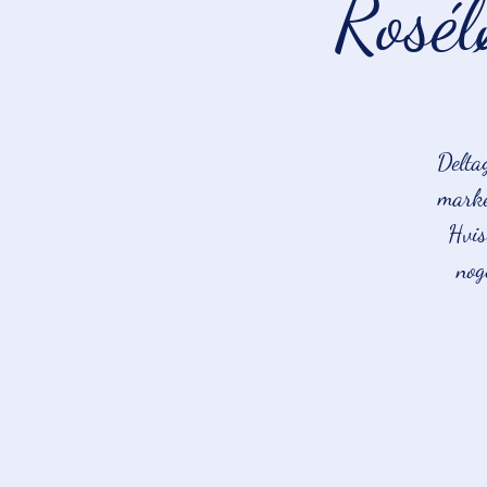
Rosél
Delta
marke
Hvis
nog