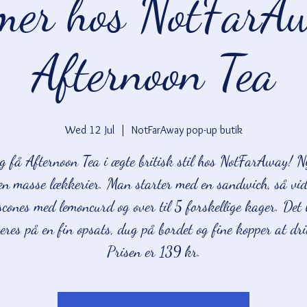
er hos NotFarA
Afternoon Tea
Wed 12 Jul
  |  
NotFarAway pop-up butik
 få Afternoon Tea i ægte britisk stil hos NotFarAway! 
 en masse lækkerier. Man starter med en sandwich, så vide
scones med lemoncurd og over til 5 forskellige kager. Det 
eres på en fin opsats, dug på bordet og fine kopper at dri
Prisen er 139 kr.