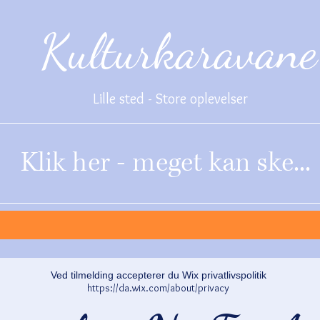
Kulturkaravane
Lille sted - Store oplevelser
Klik her - meget kan ske...
Ved tilmelding accepterer du Wix privatlivspolitik
https://da.wix.com/about/privacy