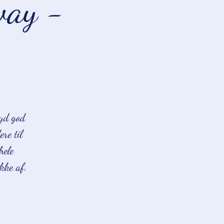
way -
Nyd god
re til
hele
kke af.