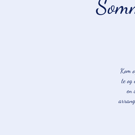
Somm
Kom og
te og
en 
arrang