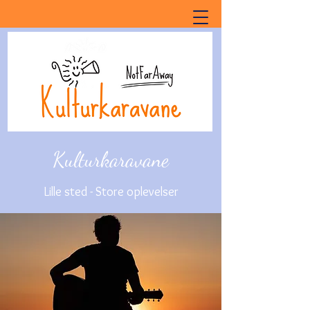
Kulturkaravane
Lille sted - Store oplevelser