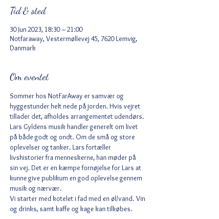
Tid & sted
30 Jun 2023, 18:30 – 21:00
Notfaraway, Vestermøllevej 45, 7620 Lemvig,
Danmark
Om eventet
Sommer hos NotFarAway er samvær og 
hyggestunder helt nede på jorden. Hvis vejret 
tillader det, afholdes arrangementet udendørs.
Lars Gyldens musik handler generelt om livet 
på både godt og ondt. Om de små og store 
oplevelser og tanker. Lars fortæller 
livshistorier fra menneskerne, han møder på 
sin vej. Det er en kæmpe fornøjelse for Lars at 
kunne give publikum en god oplevelse gennem 
musik og nærvær.
Vi starter med kotelet i fad med en øl/vand. Vin 
og drinks, samt kaffe og kage kan tilkøbes.