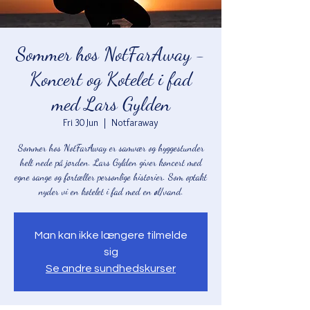
Sommer hos NotFarAway -
Koncert og Kotelet i fad
med Lars Gylden
Fri 30 Jun
  |  
Notfaraway
Sommer hos NotFarAway er samvær og hyggestunder
helt nede på jorden. Lars Gylden giver koncert med
egne sange og fortæller personlige historier. Som optakt
nyder vi en kotelet i fad med en øl/vand.
Man kan ikke længere tilmelde
sig
Se andre sundhedskurser