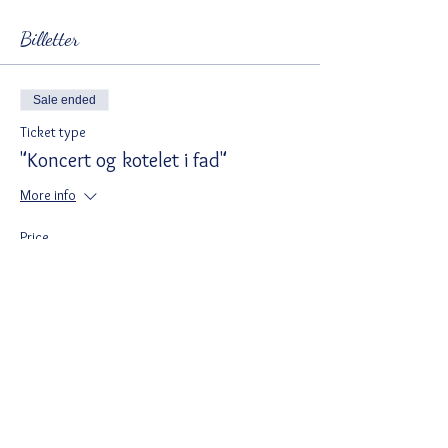
Billetter
Sale ended
Ticket type
"Koncert og kotelet i fad"
More info
Price
DKK 200.00
Moms included
Del denne begivenhed