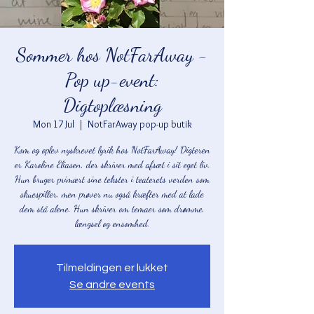
Sommer hos NotFarAway -
Pop up-event:
Digtoplæsning
Mon 17 Jul
  |  
NotFarAway pop-up butik
Kom og oplev nyskrevet lyrik hos NotFarAway! Digteren
er Karoline Eliasen, der skriver med afsæt i sit eget liv.
Hun bruger primært sine tekster i teaterets verden som
skuespiller, men prøver nu også kræfter med at lade
dem stå alene. Hun skriver om temaer som drømme,
længsel og ensomhed.
Tilmeldingen er lukket
Se andre events