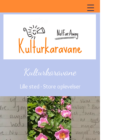
Kulturkaravane
Lille sted - Store oplevelser