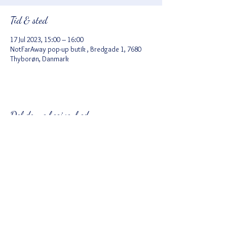
Tid & sted
17 Jul 2023, 15:00 – 16:00
NotFarAway pop-up butik , Bredgade 1, 7680
Thyborøn, Danmark
Del denne begivenhed
Ved tilmelding accepterer du Wix
privatlivspolitik
https://da.wix.com/about/privacy
Følg