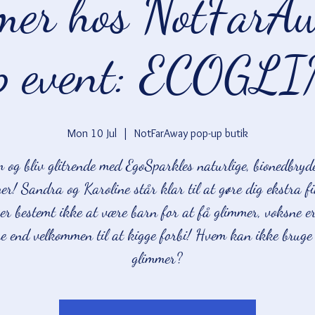
er hos NotFarA
p event: ECOG
Mon 10 Jul
  |  
NotFarAway pop-up butik
 og bliv glitrende med EgoSparkles naturlige, bionedbryde
er! Sandra og Karoline står klar til at gøre dig ekstra f
er bestemt ikke at være barn for at få glimmer, voksne e
e end velkommen til at kigge forbi! Hvem kan ikke bruge 
glimmer?