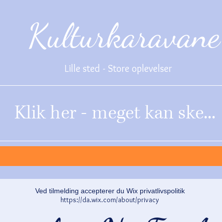
Kulturkaravane
Lille sted - Store oplevelser
Klik her - meget kan ske...
Ved tilmelding accepterer du Wix privatlivspolitik
https://da.wix.com/about/privacy