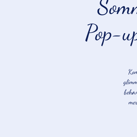
Somm
Pop-u
Kom
glimm
behøv
mer