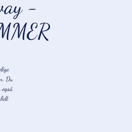
way -
LIMMER
lige
in. Du
r også
lidt