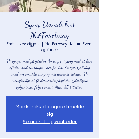
Syng Dansk hos
NotFarAway
Endnu ikke afgjort
  |  
NotFarAway - Kultur, Event
og Kurser
Vi synger med på gården. Vi er p.t. i gang med at lave
aftaler med en sanger, der før har beriget Fjaltring
med sin smukke sang og interessante tekster. Vi
mangler lige at få det sidste på plads. Yderligere
oplysninger følges snart. Max. 35 billetter.
Man kan ikke længere tilmelde
sig
Se andre begivenheder