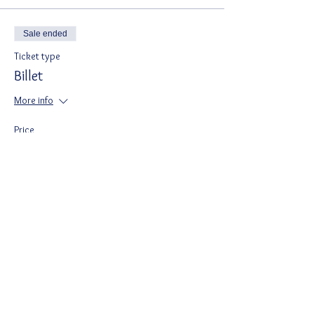
Sale ended
Ticket type
Billet
More info
Price
DKK 150.00
Del denne begivenhed