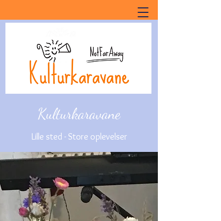
Kulturkaravane
Lille sted - Store oplevelser