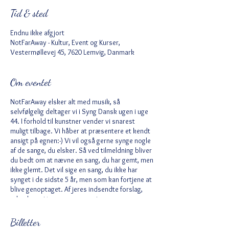
Tid & sted
Endnu ikke afgjort
NotFarAway - Kultur, Event og Kurser,
Vestermøllevej 45, 7620 Lemvig, Danmark
Om eventet
NotFarAway elsker alt med musik, så
selvfølgelig deltager vi i Syng Dansk ugen i uge
44. I forhold til kunstner vender vi snarest
muligt tilbage. Vi håber at præsentere et kendt
ansigt på egnen:-) Vi vil også gerne synge nogle
af de sange, du elsker. Så ved tilmeldning bliver
du bedt om at nævne en sang, du har gemt, men
ikke glemt. Det vil sige en sang, du ikke har
synget i de sidste 5 år, men som kan fortjene at
blive genoptaget. Af jeres indsendte forslag,
udvælger vi tre sange, som vi synger sammen.
Billetter