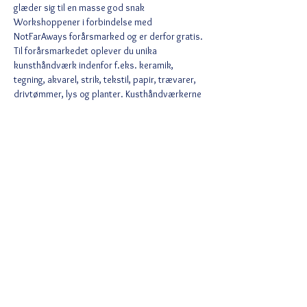
glæder sig til en masse god snak
Workshoppener i forbindelse med 
NotFarAways forårsmarked og er derfor gratis.
Til forårsmarkedet oplever du unika 
kunsthåndværk indenfor f.eks. keramik, 
tegning, akvarel, strik, tekstil, papir, trævarer, 
drivtømmer, lys og planter. Kusthåndværkerne 
kommer fra forskellige dele af Danmark. 
Læs mere >
Del denne begivenhed
Ved tilmelding accepterer du Wix
privatlivspolitik