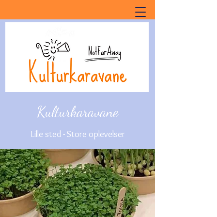
Kulturkaravane
Lille sted - Store oplevelser