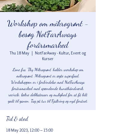
Workshop om mikrogrønt -
besøg NotFarAways
forårsmarked
Thu 18 May
  |  
NotFarAway - Kultur, Event og
Kurser
Lone fra ‘Thy Mikrogrønt’ holder workshop om
mikrogrønt. Mikrogrønt er ægte superfood.
Workshoppen er i forbindelse med NotFarAways
forårsmarked med spændende kunsthåndværk,
recircle, lækre delikatesser og mulighed for at få lidt
godt til ganen. Tag på tur til Fjaltring og nyd foråret.
Tid & sted
18 May 2023, 12:00 – 15:00