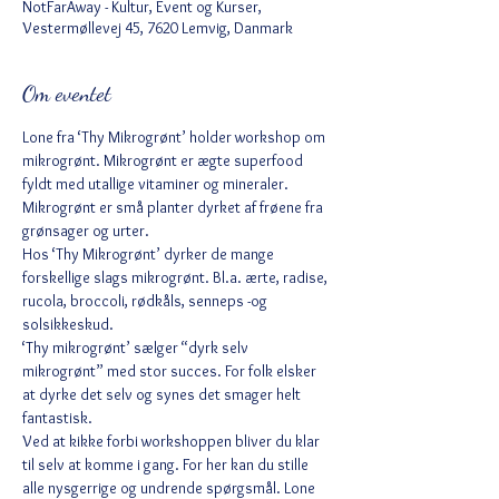
NotFarAway - Kultur, Event og Kurser,
Vestermøllevej 45, 7620 Lemvig, Danmark
Om eventet
Lone fra ‘Thy Mikrogrønt’ holder workshop om 
mikrogrønt. Mikrogrønt er ægte superfood 
fyldt med utallige vitaminer og mineraler. 
Mikrogrønt er små planter dyrket af frøene fra 
grønsager og urter.
Hos ‘Thy Mikrogrønt’ dyrker de mange 
forskellige slags mikrogrønt. Bl.a. ærte, radise, 
rucola, broccoli, rødkåls, senneps -og 
solsikkeskud.
‘Thy mikrogrønt’ sælger “dyrk selv 
mikrogrønt” med stor succes. For folk elsker 
at dyrke det selv og synes det smager helt 
fantastisk.
Ved at kikke forbi workshoppen bliver du klar 
til selv at komme i gang. For her kan du stille 
alle nysgerrige og undrende spørgsmål. Lone 