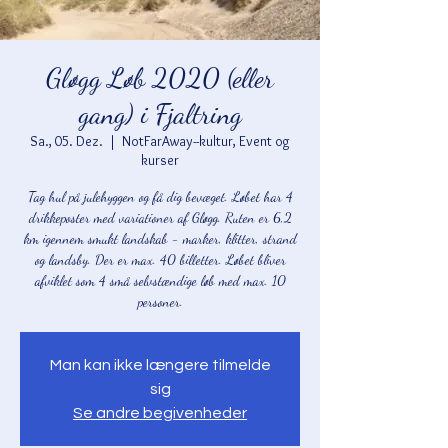
Gløgg Løb 2020 (eller
gang) i Fjaltring
Sa., 05. Dez.
  |  
NotFarAway--kultur, Event og
kurser
Tag hul på julehyggen og få dig bevæget. Løbet har 4
drikkeposter med variationer af Gløgg. Ruten er 6,2
km igennem smukt landskab - marker, klitter, strand
og landsby. Der er max. 40 billetter. Løbet bliver
afviklet som 4 små selvstændige løb med max. 10
personer.
Man kan ikke længere tilmelde
sig
Se andre begivenheder