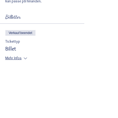
kan passe på hinanden.
Billetter
Verkauf beendet
Tickettyp
Billet
Mehr Infos
Preis
175,00 DKK
Del denne begivenhed