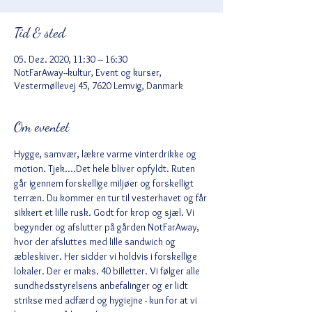
Tid & sted
05. Dez. 2020, 11:30 – 16:30
NotFarAway--kultur, Event og kurser,
Vestermøllevej 45, 7620 Lemvig, Danmark
Om eventet
Hygge, samvær, lækre varme vinterdrikke og 
motion. Tjek....Det hele bliver opfyldt. Ruten 
går igennem forskellige miljøer og forskelligt 
terræn. Du kommer en tur til vesterhavet og får 
sikkert et lille rusk. Godt for krop og sjæl. Vi 
begynder og afslutter på gården NotFarAway, 
hvor der afsluttes med lille sandwich og 
æbleskiver. Her sidder vi holdvis i forskellige 
lokaler. Der er maks. 40 billetter. Vi følger alle 
sundhedsstyrelsens anbefalinger og er lidt 
strikse med adfærd og hygiejne - kun for at vi 