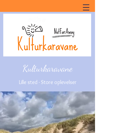
Kulturkaravane
Lille sted - Store oplevelser