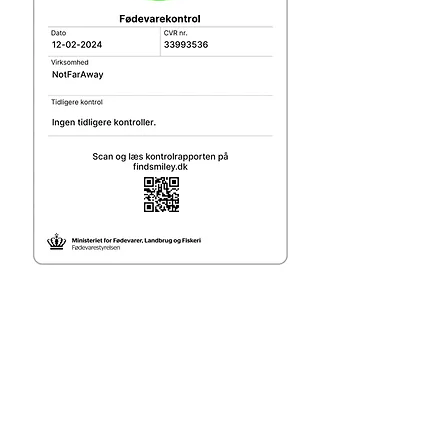
Følg
notfaraway@hotmail.dk
+45 31 79 46 48