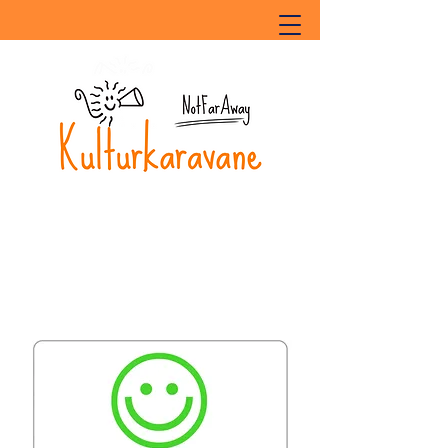
Kulturkaravane
Lille sted - Store oplevelser