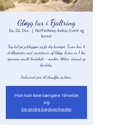
Gløgg tur i Fjaltring
Sa., 02. Dez.
  |  
NotFarAway--kultur, Event og
kurser
Tag hul på julehyggen og få dig bevæget. Turen har 4
drikkeposter med variationer af Gløgg. Ruten er 7 km
igennem smukt landskab - marker, klitter, strand og
landsby.
Reduceret pris til chauffør og børn.
Man kan ikke længere tilmelde
sig
Se andre begivenheder