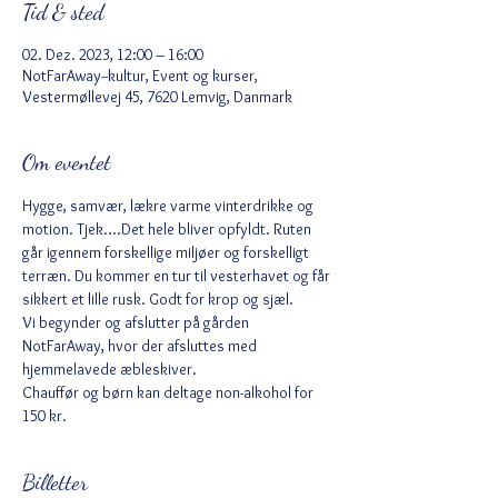
Tid & sted
02. Dez. 2023, 12:00 – 16:00
NotFarAway--kultur, Event og kurser,
Vestermøllevej 45, 7620 Lemvig, Danmark
Om eventet
Hygge, samvær, lækre varme vinterdrikke og 
motion. Tjek....Det hele bliver opfyldt. Ruten 
går igennem forskellige miljøer og forskelligt 
terræn. Du kommer en tur til vesterhavet og får 
sikkert et lille rusk. Godt for krop og sjæl. 
Vi begynder og afslutter på gården 
NotFarAway, hvor der afsluttes med 
hjemmelavede æbleskiver. 
Chauffør og børn kan deltage non-alkohol for 
150 kr. 
Billetter