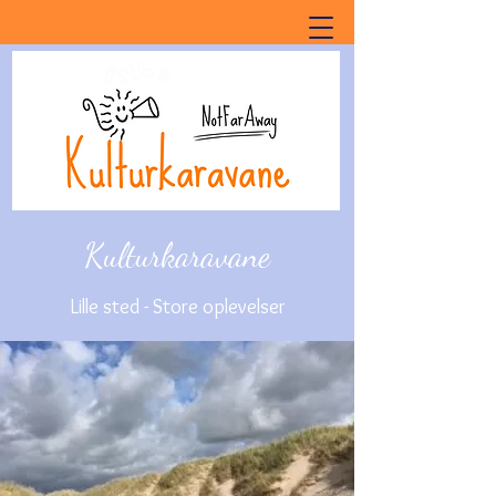
Kulturkaravane
Lille sted - Store oplevelser