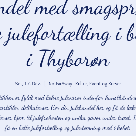
ndel med smagspr
e julefortælling i 
i Thyborøn
So., 17. Dez.
  |  
NotFarAway - Kultur, Event og Kurser
ikken er fyldt med lækre julevarer indenfor kunsthåndv
artikler, delikatesser Gør din julehandel her og få de læk
tesser hjem til julefrokosten og unika gaver under træet.
få en bette julefortælling og julestemning med i købet.