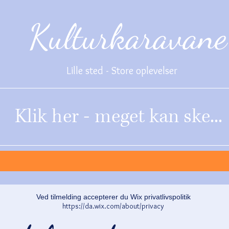
Kulturkaravane
Lille sted - Store oplevelser
Klik her - meget kan ske...
Ved tilmelding accepterer du Wix privatlivspolitik
https://da.wix.com/about/privacy