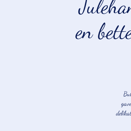
Juleha
en bett
But
gave
delika