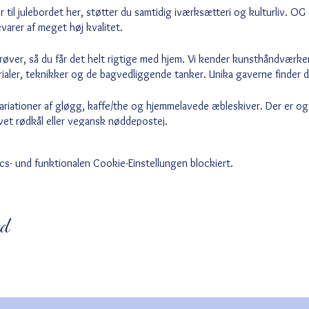
til julebordet her, støtter du samtidig iværksætteri og kulturliv. OG er
arer af meget høj kvalitet.
røver, så du får det helt rigtige med hjem. Vi kender kunsthåndværk
rialer, teknikker og de bagvedliggende tanker. Unika gaverne finder 
 variationer af gløgg, kaffe/the og hjemmelavede æbleskiver. Der er o
vet rødkål eller vegansk nøddepostej.
s- und funktionalen Cookie-Einstellungen blockiert.
ed