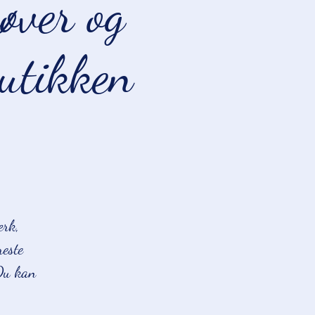
øver og
butikken
ærk,
reste
 Du kan