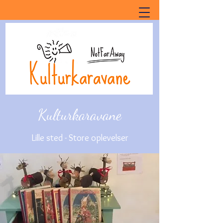
Kulturkaravane
Lille sted - Store oplevelser