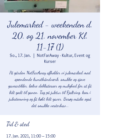
Julemarked - weekenden d.
20. og 21. november Kl.
11-17 (1)
So., 17. Jan.
  |  
NotFarAway - Kultur, Event og
Kurser
På gården NotFarAway afholder vi julemarked med
spændende kunsthåndværk, smukke og sjove
gaveartikler, lækre delikatesser og mulighed for at få
lidt godt til ganen. Tag på juletur til Fjaltring, kom i
julestemning og få købt lidt gaver. Besøg måske også
det smukke vesterhav...
Tid & sted
17. Jan. 2021, 11:00 – 15:00