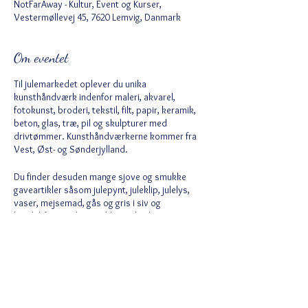
NotFarAway - Kultur, Event og Kurser,
Vestermøllevej 45, 7620 Lemvig, Danmark
Om eventet
Til julemarkedet oplever du unika
kunsthåndværk indenfor maleri, akvarel,
fotokunst, broderi, tekstil, filt, papir, keramik,
beton, glas, træ, pil og skulpturer med
drivtømmer. Kunsthåndværkerne kommer fra
Vest, Øst- og Sønderjylland.
Du finder desuden mange sjove og smukke
gaveartikler såsom julepynt, juleklip, julelys,
vaser, mejsemad, gås og gris i siv og
bordskånere i det smukkeste kork.
Få en spændende plante med hjem. Det kunne
være Ardisia/julebær, Sølvpinje,
Pernettya/Myrtekrukke eller Cuperus/Nilens
Del denne begivenhed
papyrus. Oplev også den smukkeste
dadelgren, der dog kun er til pynt.