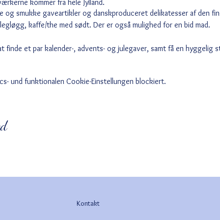
ærkerne kommer fra hele Jylland.
 og smukke gaveartikler og danskproduceret delikatesser af den fine
 æblegløgg, kaffe/the med sødt. Der er også mulighed for en bid mad.
at finde et par kalender-, advents- og julegaver, samt få en hyggelig 
s- und funktionalen Cookie-Einstellungen blockiert.
ed
Kontakt