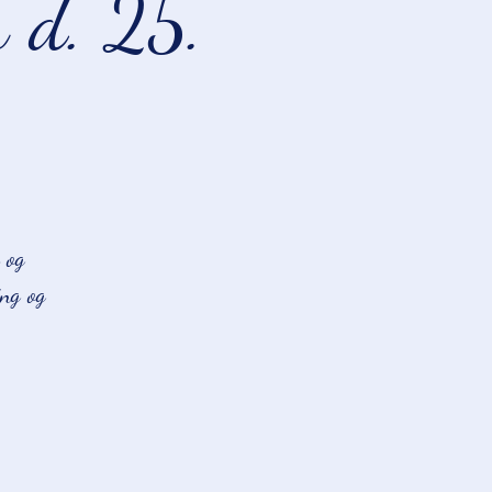
 d. 25.
 og
ing og