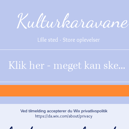
Kulturkaravane
Lille sted - Store oplevelser
Klik her - meget kan ske...
Ved tilmelding accepterer du Wix privatlivspolitik
https://da.wix.com/about/privacy