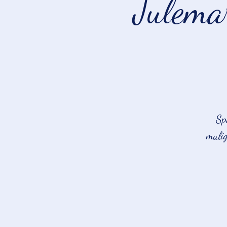
Julema
Sp
mulig