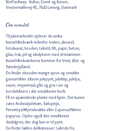
NotFarAway - Kultur, Event og Kurser,
Vestermøllevej 45, 7620 Lemvig, Danmark
Om eventet
Til julemarkedet oplever du unika 
kunsthåndværk indenfor maleri, akvarel, 
fotokunst, broderi, tekstil, filt, papir, beton, 
glas, træ, pil og skulpturer med drivtømmer. 
Kunsthåndværkerne kommer fra Vest, Øst- og 
Sønderjylland.
Du finder desuden mange sjove og smukke 
gaveartikler såsom julepynt, juleklip, julelys, 
vaser, mejsemad, gås og gris i siv og 
bordskånere i det smukkeste kork.
Få en spændende plante med hjem. Det kunne 
være Ardisia/julebær, Sølvpinje, 
Pernettya/Myrtekrukke eller Cuperus/Nilens 
papyrus. Oplev også den smukkeste 
dadelgren, der dog kun er til pynt.
Du finder lækre delikatesser: Lakrids fra 