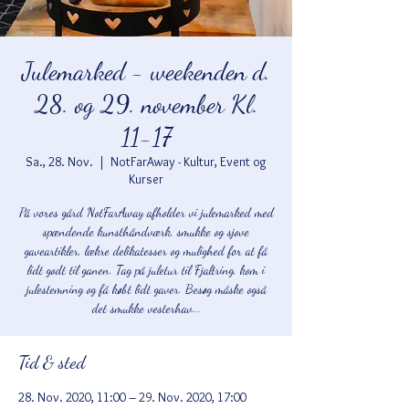
Julemarked - weekenden d.
28. og 29. november Kl.
11-17
Sa., 28. Nov.
  |  
NotFarAway - Kultur, Event og
Kurser
På vores gård NotFarAway afholder vi julemarked med
spændende kunsthåndværk, smukke og sjove
gaveartikler, lækre delikatesser og mulighed for at få
lidt godt til ganen. Tag på juletur til Fjaltring, kom i
julestemning og få købt lidt gaver. Besøg måske også
det smukke vesterhav...
Tid & sted
28. Nov. 2020, 11:00 – 29. Nov. 2020, 17:00