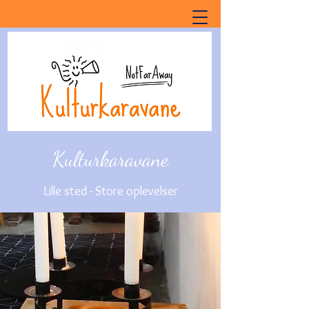
Kulturkaravane
Lille sted - Store oplevelser