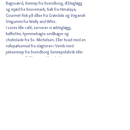
Bagsværd, Sennep fra Svendborg, Æblegløgg 
og mjød fra Snoremark, Salt fra Himalaya, 
Gourmet fisk på dåse fra Grøndals og Vegansk 
Vingummi fra Wally and Whiz.
I vores lille café, serverer vi æblegløgg, 
kaffe/the, hjemmebagte småkager og 
chokolade fra Sv. Michelsen. Eller hvad med en 
rullepølsemad fra slagteren i Vemb med 
julesennep fra Svendborg Sennepsfabrik eller 
en ostemad? Øl og vand kan købes.
Der bliver…
Læs mere >
Del denne begivenhed