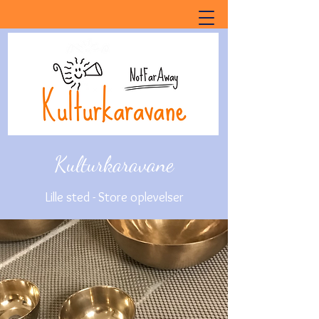
Kulturkaravane
Lille sted - Store oplevelser