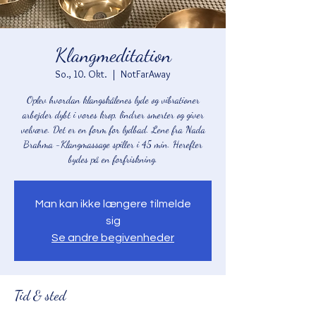
Klangmeditation
So., 10. Okt.
  |  
NotFarAway
Oplev hvordan klangskålenes lyde og vibrationer
arbejder dybt i vores krop, lindrer smerter og giver
velvære. Det er en form for lydbad. Lene fra Nada
Brahma -Klangmassage spiller i 45 min. Herefter
bydes på en forfriskning.
Man kan ikke længere tilmelde
sig
Se andre begivenheder
Tid & sted