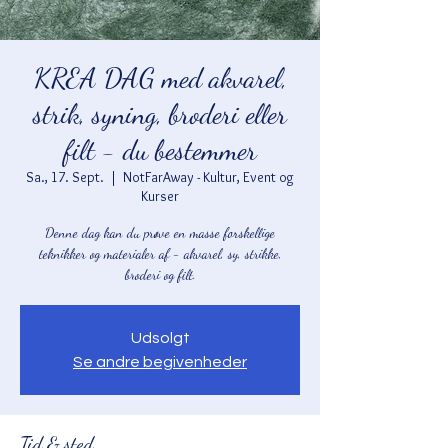
KREA DAG med akvarel,
strik, syning, broderi eller
filt - du bestemmer
Sa., 17. Sept.
  |  
NotFarAway - Kultur, Event og
Kurser
Denne dag kan du prøve en masse forskellige
teknikker og materialer af - akvarel, sy, strikke,
broderi og filt.
Udsolgt
Se andre begivenheder
Tid & sted