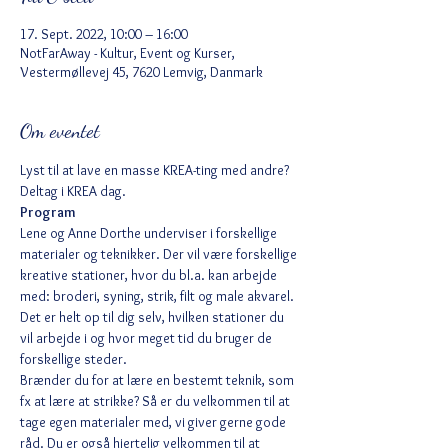
17. Sept. 2022, 10:00 – 16:00
NotFarAway - Kultur, Event og Kurser,
Vestermøllevej 45, 7620 Lemvig, Danmark
Om eventet
Lyst til at lave en masse KREA-ting med andre? 
Deltag i KREA dag.
Program
Lene og Anne Dorthe underviser i forskellige 
materialer og teknikker. Der vil være forskellige 
kreative stationer, hvor du bl.a. kan arbejde 
med: broderi, syning, strik, filt og male akvarel.
Det er helt op til dig selv, hvilken stationer du 
vil arbejde i og hvor meget tid du bruger de 
forskellige steder.
Brænder du for at lære en bestemt teknik, som 
fx at lære at strikke? Så er du velkommen til at 
tage egen materialer med, vi giver gerne gode 
råd. Du er også hjertelig velkommen til at 