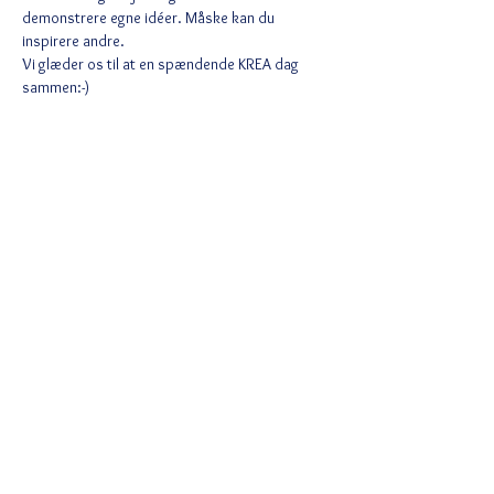
demonstrere egne idéer. Måske kan du 
inspirere andre.
Vi glæder os til at en spændende KREA dag 
sammen:-) 
Læs mere >
Del denne begivenhed
Ved tilmelding accepterer du Wix
privatlivspolitik
https://da.wix.com/about/privacy
Følg
notfaraway@hotmail.dk