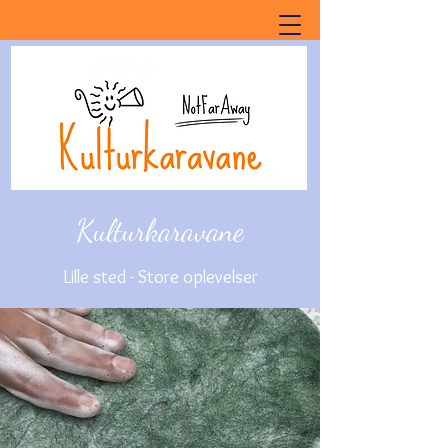
Kulturkaravane
Lille sted - Store oplevelser