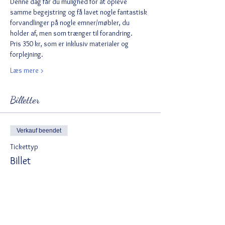
Denne dag får du mulighed for at opleve 
samme begejstring og få lavet nogle fantastisk 
forvandlinger på nogle emner/møbler, du 
holder af, men som trænger til forandring.
Pris 350 kr, som er inklusiv materialer og 
forplejning. 
Læs mere >
Billetter
Verkauf beendet
Tickettyp
Billet
Mehr Infos
Preis
350,00 DKK