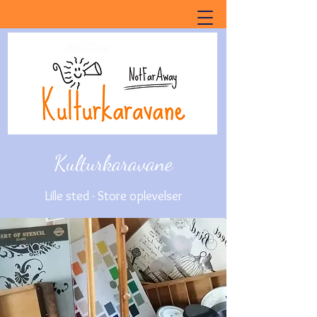
Kulturkaravane
Lille sted - Store oplevelser