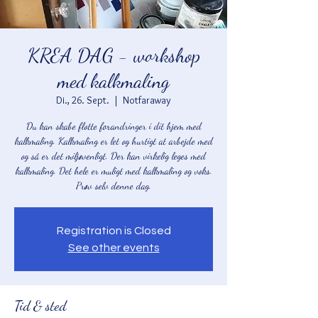
KREA DAG - workshop
med kalkmaling
Di., 26. Sept.
  |  
Notfaraway
Du kan skabe flotte forandringer i dit hjem med
kalkmaling. Kalkmaling er let og hurtigt at arbejde med
og så er det miljøvenligt. Der kan virkelig leges med
kalkmaling. Det hele er muligt med kalkmaling og voks.
Registration is Closed
See other events
Tid & sted