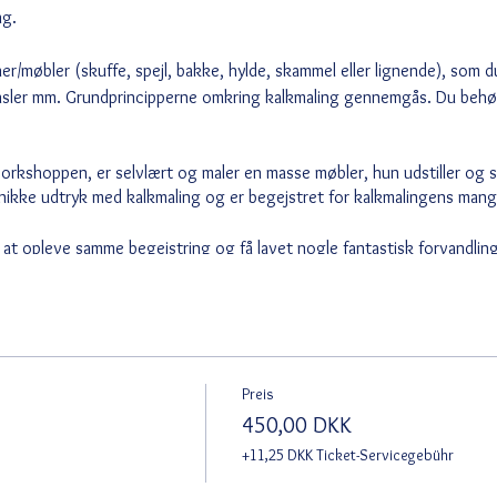
ng.
/møbler (skuffe, spejl, bakke, hylde, skammel eller lignende), som d
ensler mm. Grundprincipperne omkring kalkmaling gennemgås. Du behø
orkshoppen, er selvlært og maler en masse møbler, hun udstiller og 
unikke udtryk med kalkmaling og er begejstret for kalkmalingens mang
 at opleve samme begejstring og få lavet nogle fantastisk forvandlin
 forandring.
terialer og forplejning.
 et par mindre emner/møbler, du vil arbejde med.
Preis
450,00 DKK
+11,25 DKK Ticket-Servicegebühr