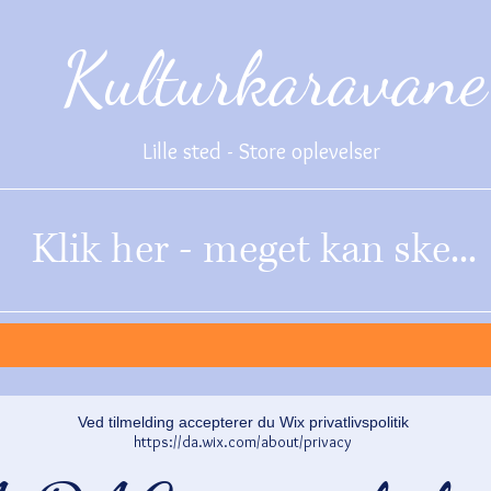
Kulturkaravane
Lille sted - Store oplevelser
Klik her - meget kan ske...
Ved tilmelding accepterer du Wix privatlivspolitik
https://da.wix.com/about/privacy