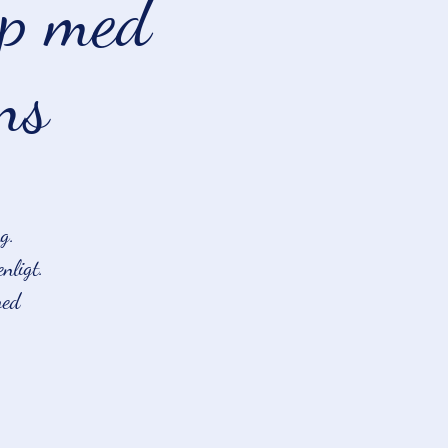
p med
ns
g.
nligt.
med