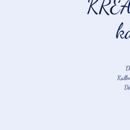
KREA
k
D
Kalkm
De