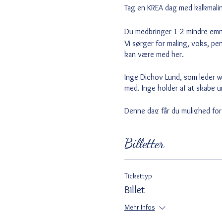
Tag en KREA dag med kalkmali
Du medbringer 1-2 mindre emner
Vi sørger for maling, voks, p
kan være med her.
Inge Dichov Lund, som leder w
med. Inge holder af at skabe 
Denne dag får du mulighed for
holder af, men som trænger til
Billetter
Pris 450 kr, som er inklusiv ma
Du medbringer som nævnt selv
Tickettyp
Billet
Mehr Infos