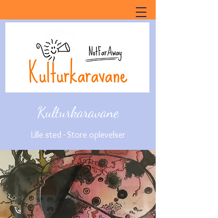
Kulturkaravane
Lille sted - Store oplevelser