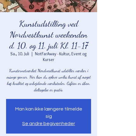
Kunstudstilling ved
Nordvestkunst weekenden
d. 10. og 11. juli Kl. 11-17
Sa., 10. Juli
  |  
NotFarAway - Kultur, Event og
Kurser
Kunsternetværket Nordvestkunst udstiller værker i
mange genrer. Her kan du opleve unika kunst af meget
høj kvalitet og arbejdende værksteder. Caféen er åben,
deltagelse er gratis.
Man kan ikke længere tilmelde
sig
Se andre begivenheder