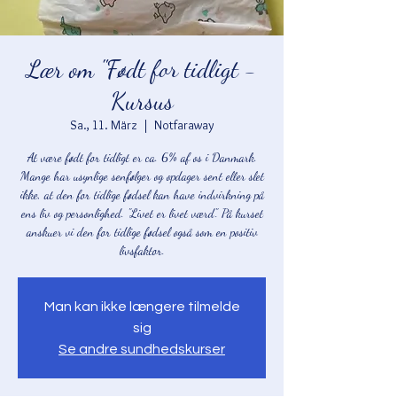
Lær om "Født for tidligt -
Kursus
Sa., 11. März
  |  
Notfaraway
At være født for tidligt er ca. 6% af os i Danmark.
Mange har usynlige senfølger og opdager sent eller slet
ikke, at den for tidlige fødsel kan have indvirkning på
ens liv og personlighed. "Livet er livet værd". På kurset
anskuer vi den for tidlige fødsel også som en positiv
livsfaktor.
Man kan ikke længere tilmelde
sig
Se andre sundhedskurser