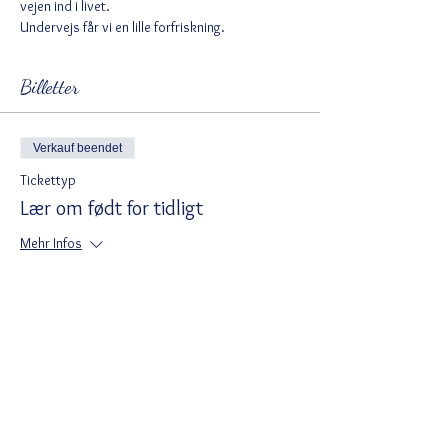
vejen ind i livet.
Undervejs får vi en lille forfriskning.
Billetter
Verkauf beendet
Tickettyp
Lær om født for tidligt
Mehr Infos
Preis
195,00 DKK
Moms inbegriffen