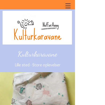
Kulturkaravane
Lille sted - Store oplevelser