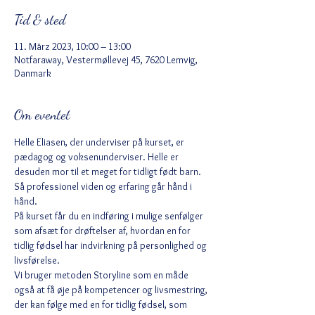
Tid & sted
11. März 2023, 10:00 – 13:00
Notfaraway, Vestermøllevej 45, 7620 Lemvig,
Danmark
Om eventet
Helle Eliasen, der underviser på kurset, er 
pædagog og voksenunderviser. Helle er 
desuden mor til et meget for tidligt født barn. 
Så professionel viden og erfaring går hånd i 
hånd.
På kurset får du en indføring i mulige senfølger 
som afsæt for drøftelser af, hvordan en for 
tidlig fødsel har indvirkning på personlighed og 
livsførelse. 
Vi bruger metoden Storyline som en måde 
også at få øje på kompetencer og livsmestring, 
der kan følge med en for tidlig fødsel, som 