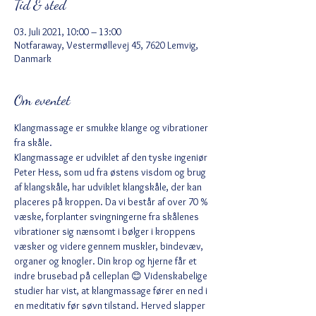
Tid & sted
03. Juli 2021, 10:00 – 13:00
Notfaraway, Vestermøllevej 45, 7620 Lemvig,
Danmark
Om eventet
Klangmassage er smukke klange og vibrationer 
fra skåle.
Klangmassage er udviklet af den tyske ingeniør 
Peter Hess, som ud fra østens visdom og brug 
af klangskåle, har udviklet klangskåle, der kan 
placeres på kroppen. Da vi består af over 70 % 
væske, forplanter svingningerne fra skålenes 
vibrationer sig nænsomt i bølger i kroppens 
væsker og videre gennem muskler, bindevæv, 
organer og knogler. Din krop og hjerne får et 
indre brusebad på celleplan 😊 Videnskabelige 
studier har vist, at klangmassage fører en ned i 
en meditativ før søvn tilstand. Herved slapper 