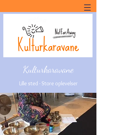
Kulturkaravane
Lille sted - Store oplevelser