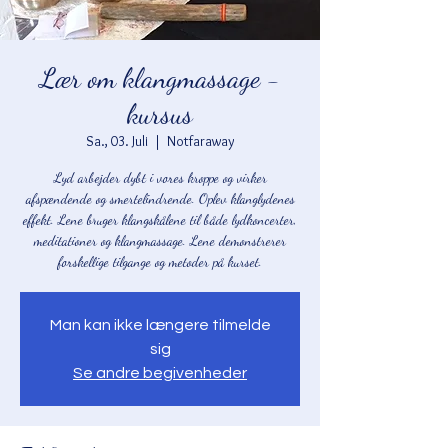
Lær om klangmassage -
kursus
Sa., 03. Juli
  |  
Notfaraway
Lyd arbejder dybt i vores kroppe og virker
afspændende og smertelindrende. Oplev klanglydenes
effekt. Lene bruger klangskålene til både lydkoncerter,
meditationer og klangmassage. Lene demonstrerer
forskellige tilgange og metoder på kurset.
Man kan ikke længere tilmelde
sig
Se andre begivenheder