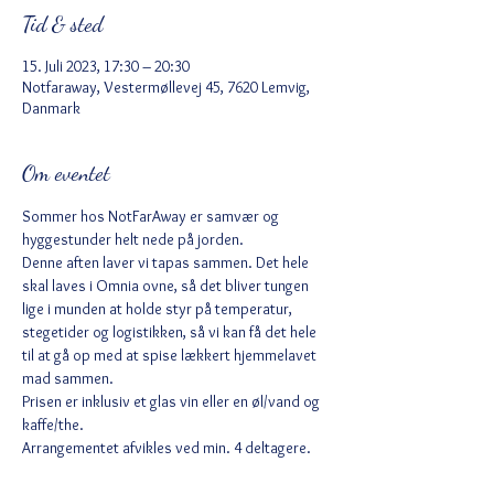
Tid & sted
15. Juli 2023, 17:30 – 20:30
Notfaraway, Vestermøllevej 45, 7620 Lemvig,
Danmark
Om eventet
Sommer hos NotFarAway er samvær og 
hyggestunder helt nede på jorden. 
Denne aften laver vi tapas sammen. Det hele 
skal laves i Omnia ovne, så det bliver tungen 
lige i munden at holde styr på temperatur, 
stegetider og logistikken, så vi kan få det hele 
til at gå op med at spise lækkert hjemmelavet 
mad sammen. 
Prisen er inklusiv et glas vin eller en øl/vand og 
kaffe/the.
Arrangementet afvikles ved min. 4 deltagere. 