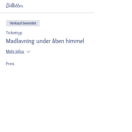
Billetter
Verkauf beendet
Tickettyp
Madlavning under åben himmel
Mehr Infos
Preis
300,00 DKK
Moms inbegriffen
Del denne begivenhed