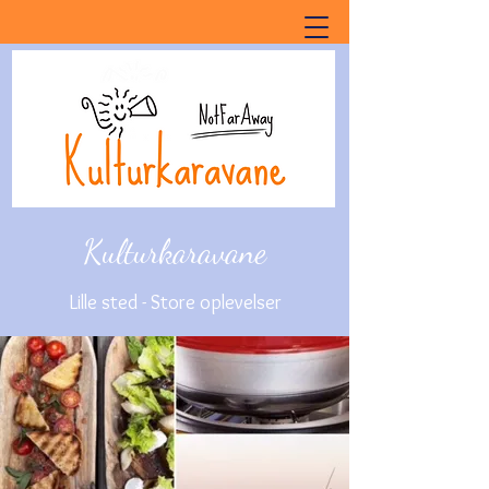
Kulturkaravane
Lille sted - Store oplevelser