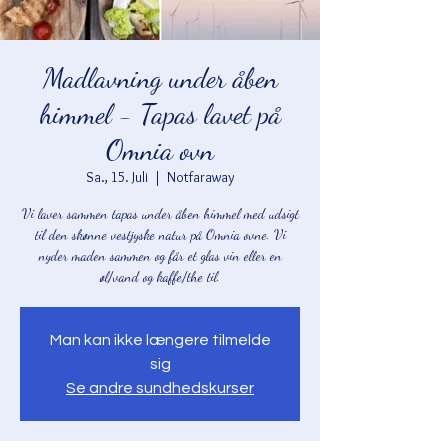
Madlavning under åben
himmel - Tapas lavet på
Omnia ovn
Sa., 15. Juli
  |  
Notfaraway
Vi laver sammen tapas under åben himmel med udsigt
til den skønne vestjyske natur på Omnia ovne. Vi
nyder maden sammen og får et glas vin eller en
øl/vand og kaffe/the til.
Man kan ikke længere tilmelde
sig
Se andre sundhedskurser