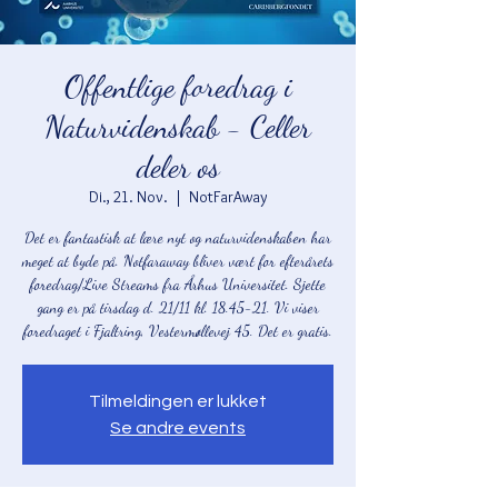
Offentlige foredrag i
Naturvidenskab - Celler
deler os
Di., 21. Nov.
  |  
NotFarAway
Det er fantastisk at lære nyt og naturvidenskaben har
meget at byde på. Notfaraway bliver vært for efterårets
foredrag/Live Streams fra Århus Universitet. Sjette
gang er på tirsdag d. 21/11 kl. 18.45-21. Vi viser
foredraget i Fjaltring, Vestermøllevej 45. Det er gratis.
Tilmeldingen er lukket
Se andre events