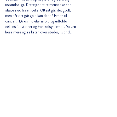
ustandseligt. Dette gør at et menneske kan 
skabes ud fra én celle. Oftest går det godt, 
men når det går galt, kan det så kimen til 
cancer. Hør en molekylærbiolog udfolde 
cellens funktioner og kontrolsystemer. Du kan 
læse mere og se listen over steder, hvor du 
kan opleve foredraget på 
https://ofn.au.dk/sted/146f
.
Del denne begivenhed
Ved tilmelding accepterer du Wix
privatlivspolitik
https://da.wix.com/about/privacy