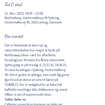
Tid & sted
21. Nov. 2023, 18:45 – 21:00
NotFarAway, Vestermøllevej 45 Fjaltring,
Vestermøllevej 45, 7620 Lemvig, Danmark
Om eventet
Det er fantastisk at lære nyt og 
naturvidenskaben har meget at byde på. 
Notfaraway bliver vært for efterårets 
foredrag/Live Streams fra Århus Universitet. 
Sjette gang er på tirsdag d. 21/11 kl. 18.45-21. 
Vi viser foredraget i Fjaltring, Vestermøllevej 
45. Det er gratis at deltage, men meld dig gerne 
lige til ved at skrive en sms til Søren på 
51408513. Der er mulighed for at købe lidt 
kaffe/the med kage eller drikkevarer og snack. 
Håber vi ses til inspirerende timer.
Celler deler os 
Cellerne i vores krop kopierer og deler sig 