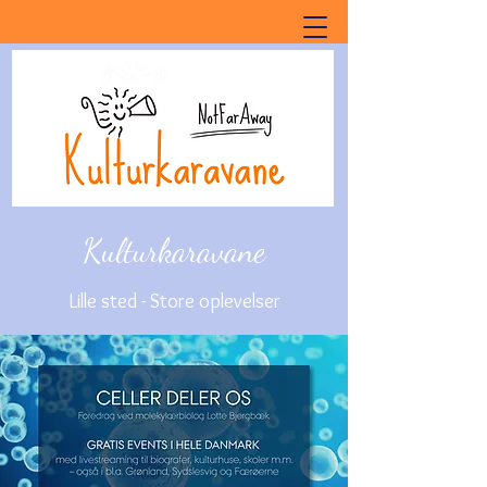
Kulturkaravane
Lille sted - Store oplevelser