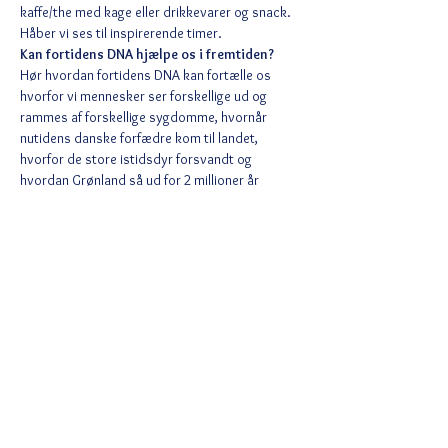
kaffe/the med kage eller drikkevarer og snack. 
Håber vi ses til inspirerende timer.
Kan fortidens DNA hjælpe os i fremtiden? 
Hør hvordan fortidens DNA kan fortælle os 
hvorfor vi mennesker ser forskellige ud og 
rammes af forskellige sygdomme, hvornår 
nutidens danske forfædre kom til landet, 
hvorfor de store istidsdyr forsvandt og 
hvordan Grønland så ud for 2 millioner år 
siden. Du kan læse mere og se listen over 
steder, hvor du kan opleve foredraget på 
https://ofn.au.dk/sted/142f
.
Del denne begivenhed