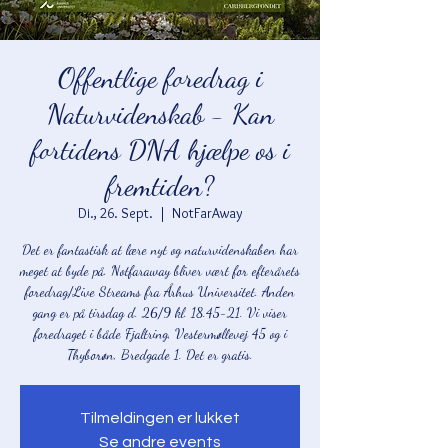
Offentlige foredrag i
Naturvidenskab - Kan
fortidens DNA hjælpe os i
fremtiden?
Di., 26. Sept.
  |  
NotFarAway
Det er fantastisk at lære nyt og naturvidenskaben har
meget at byde på. Notfaraway bliver vært for efterårets
foredrag/Live Streams fra Århus Universitet. Anden
gang er på tirsdag d. 26/9 kl. 18.45-21. Vi viser
foredraget i både Fjaltring, Vestermøllevej 45 og i
Thyborøn, Bredgade 1. Det er gratis.
Tilmeldingen er lukket
Se andre events