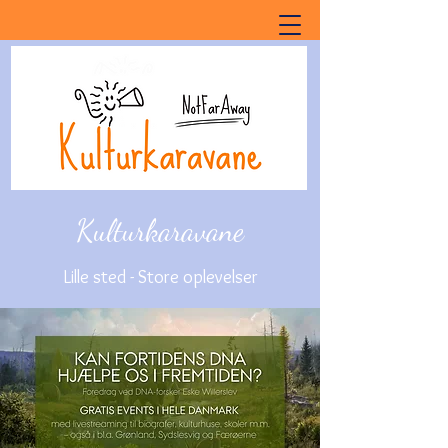
Kulturkaravane
Lille sted - Store oplevelser