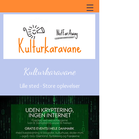
Kulturkaravane
Lille sted - Store oplevelser