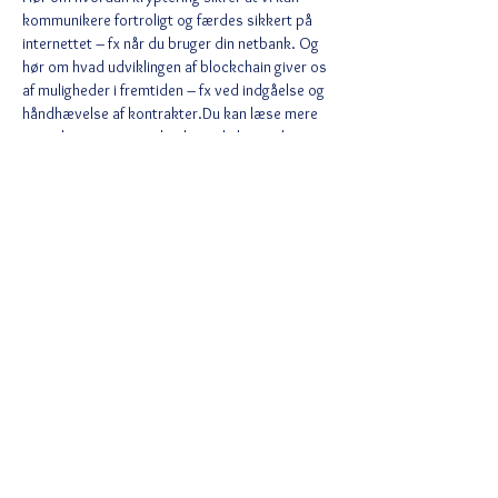
kommunikere fortroligt og færdes sikkert på 
internettet – fx når du bruger din netbank. Og 
hør om hvad udviklingen af blockchain giver os 
af muligheder i fremtiden – fx ved indgåelse og 
håndhævelse af kontrakter.Du kan læse mere 
og se listen over steder, hvor du kan opleve 
foredraget på 
https://ofn.au.dk/sted/145f
.
Del denne begivenhed
Ved tilmelding accepterer du Wix
privatlivspolitik
https://da.wix.com/about/privacy
Følg