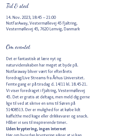
Tid & sted
14. Nov. 2023, 18:45 – 21:00
NotFarAway, Vestermøllevej 45 Fjaltring,
Vestermøllevej 45, 7620 Lemvig, Danmark
Om eventet
Det er fantastisk at lære nyt og 
naturvidenskaben har meget at byde på. 
Notfaraway bliver vært for efterårets 
foredrag/Live Streams fra Århus Universitet. 
Femte gang er på tirsdag d. 14/11 kl. 18.45-21. 
Vi viser foredraget i Fjaltring, Vestermøllevej 
45. Det er gratis at deltage, men meld dig gerne 
lige til ved at skrive en sms til Søren på 
51408513. Der er mulighed for at købe lidt 
kaffe/the med kage eller drikkevarer og snack. 
Håber vi ses til inspirerende timer.
Uden kryptering, ingen internet
Hør om hvordan kryptering sikrer at vi kan 