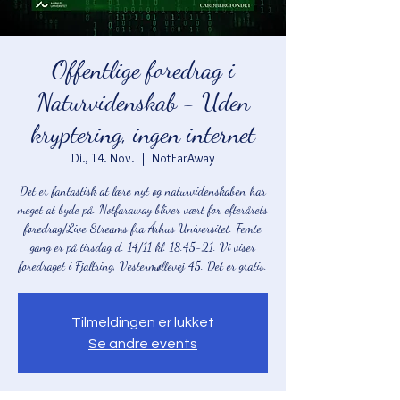
Offentlige foredrag i
Naturvidenskab - Uden
kryptering, ingen internet
Di., 14. Nov.
  |  
NotFarAway
Det er fantastisk at lære nyt og naturvidenskaben har
meget at byde på. Notfaraway bliver vært for efterårets
foredrag/Live Streams fra Århus Universitet. Femte
gang er på tirsdag d. 14/11 kl. 18.45-21. Vi viser
foredraget i Fjaltring, Vestermøllevej 45. Det er gratis.
Tilmeldingen er lukket
Se andre events