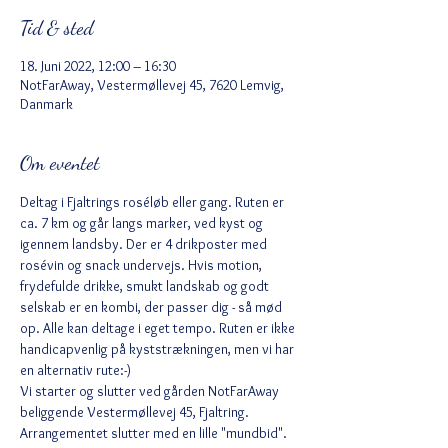
Tid & sted
18. Juni 2022, 12:00 – 16:30
NotFarAway, Vestermøllevej 45, 7620 Lemvig,
Danmark
Om eventet
Deltag i Fjaltrings roséløb eller gang. Ruten er 
ca. 7 km og går langs marker, ved kyst og 
igennem landsby. Der er 4 drikposter med 
rosévin og snack undervejs. Hvis motion, 
frydefulde drikke, smukt landskab og godt 
selskab er en kombi, der passer dig - så mød 
op. Alle kan deltage i eget tempo. Ruten er ikke 
handicapvenlig på kyststrækningen, men vi har 
en alternativ rute:-) 
Vi starter og slutter ved gården NotFarAway 
beliggende Vestermøllevej 45, Fjaltring. 
Arrangementet slutter med en lille "mundbid". 