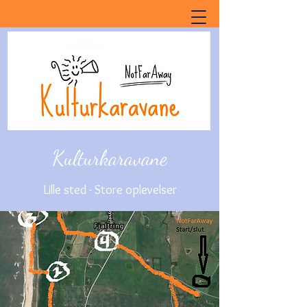
Kulturkaravane
Lille sted - Store oplevelser