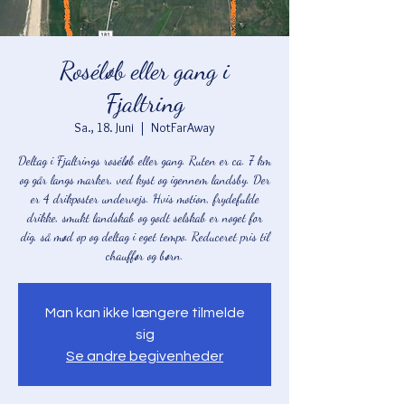
Roséløb eller gang i
Fjaltring
Sa., 18. Juni
  |  
NotFarAway
Deltag i Fjaltrings roséløb eller gang. Ruten er ca. 7 km
og går langs marker, ved kyst og igennem landsby. Der
er 4 drikposter undervejs. Hvis motion, frydefulde
drikke, smukt landskab og godt selskab er noget for
dig, så mød op og deltag i eget tempo. Reduceret pris til
chauffør og børn.
Man kan ikke længere tilmelde
sig
Se andre begivenheder