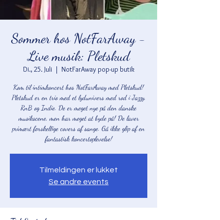
Sommer hos NotFarAway -
Live musik: Pletskud
Di., 25. Juli
  |  
NotFarAway pop-up butik
Kom til intimkoncert hos NotFarAway med Pletskud!
Pletskud er en trio med et lydunivers med rod i Jazzy,
RnB og Indie. De er meget nye på den danske
musikscene, men har meget at byde på! De laver
primært forskellige covers af sange. Gå ikke glip af en
fantastisk koncertoplevelse!
Tilmeldingen er lukket
Se andre events