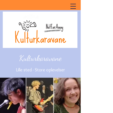
Kulturkaravane
Lille sted - Store oplevelser