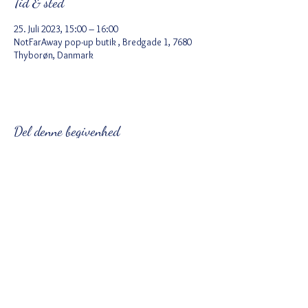
Tid & sted
25. Juli 2023, 15:00 – 16:00
NotFarAway pop-up butik , Bredgade 1, 7680
Thyborøn, Danmark
Del denne begivenhed
Ved tilmelding accepterer du Wix
privatlivspolitik
https://da.wix.com/about/privacy
Følg
notfaraway@hotmail.dk