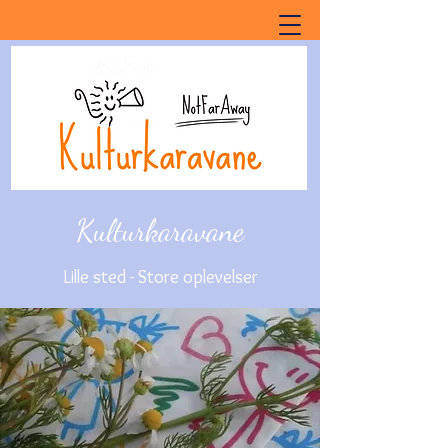
Kulturkaravane
Lille sted - Store oplevelser