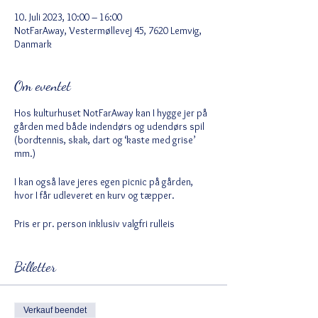
10. Juli 2023, 10:00 – 16:00
NotFarAway, Vestermøllevej 45, 7620 Lemvig,
Danmark
Om eventet
Hos kulturhuset NotFarAway kan I hygge jer på
gården med både indendørs og udendørs spil
(bordtennis, skak, dart og ‘kaste med grise’
mm.)
I kan også lave jeres egen picnic på gården,
hvor I får udleveret en kurv og tæpper.
Pris er pr. person inklusiv valgfri rulleis
Billetter
Verkauf beendet