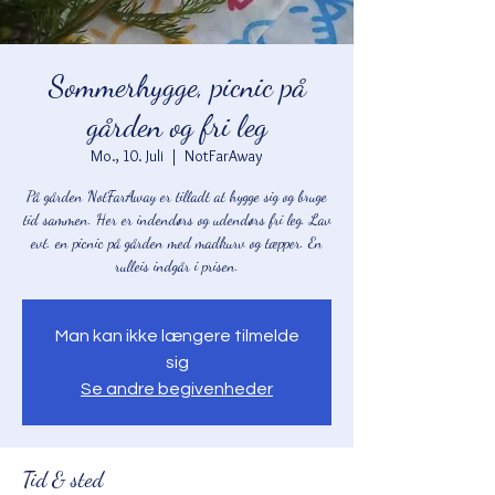
Sommerhygge, picnic på
gården og fri leg
Mo., 10. Juli
  |  
NotFarAway
På gården NotFarAway er tilladt at hygge sig og bruge
tid sammen. Her er indendørs og udendørs fri leg. Lav
evt. en picnic på gården med madkurv og tæpper. En
rulleis indgår i prisen.
Man kan ikke længere tilmelde
sig
Se andre begivenheder
Tid & sted