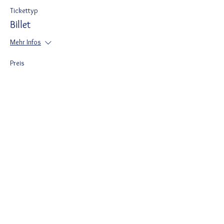
Tickettyp
Billet
Mehr Infos
Preis
40,00 DKK
Del denne begivenhed
Ved tilmelding accepterer du Wix
privatlivspolitik
https://da.wix.com/about/privacy