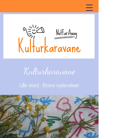
Kulturkaravane
Lille sted - Store oplevelser