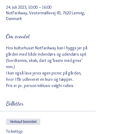
24. Juli 2023, 10:00 – 16:00
NotFarAway, Vestermøllevej 45, 7620 Lemvig,
Danmark
Om eventet
Hos kulturhuset NotFarAway kan I hygge jer på 
gården med både indendørs og udendørs spil 
(bordtennis, skak, dart og ‘kaste med grise’ 
mm.) 
I kan også lave jeres egen picnic på gården, 
hvor I får udleveret en kurv og tæpper.
Pris er pr. person inklusiv valgfri rulleis
Billetter
Verkauf beendet
Tickettyp