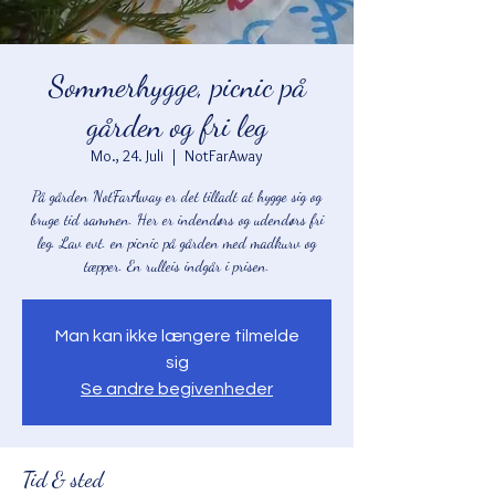
Sommerhygge, picnic på
gården og fri leg
Mo., 24. Juli
  |  
NotFarAway
På gården NotFarAway er det tilladt at hygge sig og
bruge tid sammen. Her er indendørs og udendørs fri
leg. Lav evt. en picnic på gården med madkurv og
tæpper. En rulleis indgår i prisen.
Man kan ikke længere tilmelde
sig
Se andre begivenheder
Tid & sted