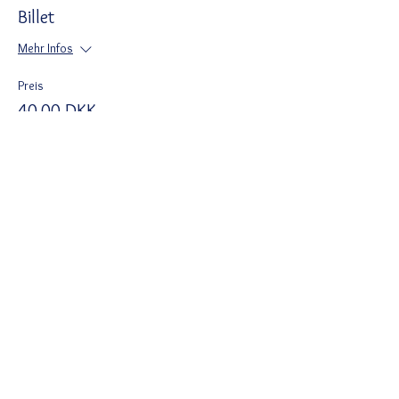
Billet
Mehr Infos
Preis
40,00 DKK
Del denne begivenhed
Ved tilmelding accepterer du Wix
privatlivspolitik
https://da.wix.com/about/privacy