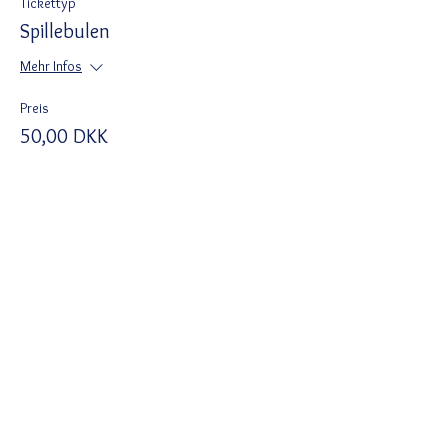
Tickettyp
Spillebulen
Mehr Infos
Preis
50,00 DKK
+1,25 DKK Ticket-Servicegebühr
Del denne begivenhed
Ved tilmelding accepterer du Wix
privatlivspolitik
https://da.wix.com/about/privacy