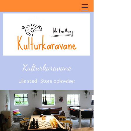
Kulturkaravane
Lille sted - Store oplevelser