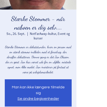
Stærke Stemmer - når
naboen er dig selv....
So., 26. Sept.
  |  
NotFarAway--kultur, Event og
kurser
Stærke Stemmer er debatstunder, hvor en person med
en stærk stemme indleder med et foredrag, der
derefter debatteres. Denne gang er det Jan Eliasen,
der er gæst. Jan har været ude for en ulykke, mistede
synet, men ikke modet. Jan insisterer på fortsat at
være på arbejdsmarkedet.
Man kan ikke længere tilmelde
sig
Se andre begivenheder