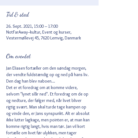
Tid & sted
26. Sept. 2021, 15:00 – 17:00
NotFarAway--kultur, Event og kurser,
Vestermøllevej 45, 7620 Lemvig, Danmark
Om eventet
Jan Eliasen fortæller om den søndag morgen, 
der vendte fuldstændig op og ned på hans liv. 
Den dag han blev naboen...
Det er et foredrag om at komme videre, 
selvom "lynet slår ned". Et foredrag om de op 
og nedture, der følger med, når livet bliver 
rigtig svært. Man skal turde tage kampen op 
og vinde den, er Jans synspunkt. Alt er absolut 
ikke lutter lagkage, men pointen er, at man kan 
komme rigtig langt, hvis man tør. Jan vil kort 
fortælle om livet før ulykken, men tager 