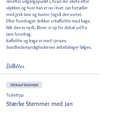
derefter udgangspunkt i, hvad der skete efter 
ulykken og hvor han er nu i livet. Jan fortæller 
med jysk lune og humor (også den sorte).
Efter foredraget drikker vi kaffe/the med kage. 
Når den er nydt, åbner vi op for debat ud fra 
Jans foredrag.
Kaffe/the og kage er med i prisen.
Sundhedsmyndighedernes anbefalinger følges.
Billetter
Verkauf beendet
Tickettyp
Stærke Stemmer med Jan
Mehr Infos
Preis
100,00 DKK