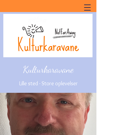
Kulturkaravane
Lille sted - Store oplevelser