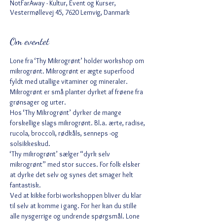
NotFarAway - Kultur, Event og Kurser,
Vestermøllevej 45, 7620 Lemvig, Danmark
Om eventet
Lone fra ‘Thy Mikrogrønt’ holder workshop om 
mikrogrønt. Mikrogrønt er ægte superfood 
fyldt med utallige vitaminer og mineraler. 
Mikrogrønt er små planter dyrket af frøene fra 
grønsager og urter.
Hos ‘Thy Mikrogrønt’ dyrker de mange 
forskellige slags mikrogrønt. Bl.a. ærte, radise, 
rucola, broccoli, rødkåls, senneps -og 
solsikkeskud.
‘Thy mikrogrønt’ sælger “dyrk selv 
mikrogrønt” med stor succes. For folk elsker 
at dyrke det selv og synes det smager helt 
fantastisk.
Ved at kikke forbi workshoppen bliver du klar 
til selv at komme i gang. For her kan du stille 
alle nysgerrige og undrende spørgsmål. Lone 