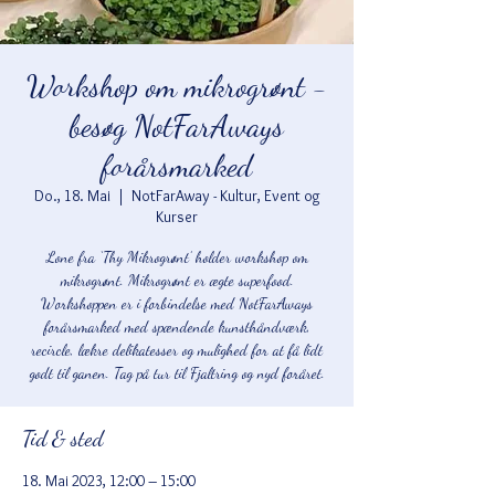
Workshop om mikrogrønt -
besøg NotFarAways
forårsmarked
Do., 18. Mai
  |  
NotFarAway - Kultur, Event og
Kurser
Lone fra ‘Thy Mikrogrønt’ holder workshop om
mikrogrønt. Mikrogrønt er ægte superfood.
Workshoppen er i forbindelse med NotFarAways
forårsmarked med spændende kunsthåndværk,
recircle, lækre delikatesser og mulighed for at få lidt
godt til ganen. Tag på tur til Fjaltring og nyd foråret.
Tid & sted
18. Mai 2023, 12:00 – 15:00