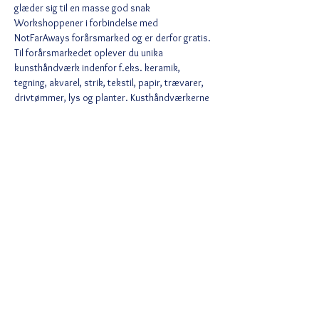
glæder sig til en masse god snak
Workshoppener i forbindelse med 
NotFarAways forårsmarked og er derfor gratis.
Til forårsmarkedet oplever du unika 
kunsthåndværk indenfor f.eks. keramik, 
tegning, akvarel, strik, tekstil, papir, trævarer, 
drivtømmer, lys og planter. Kusthåndværkerne 
kommer fra forskellige dele af Danmark. 
Læs mere >
Del denne begivenhed
Ved tilmelding accepterer du Wix
privatlivspolitik