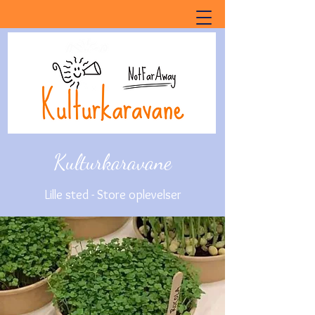
Kulturkaravane
Lille sted - Store oplevelser