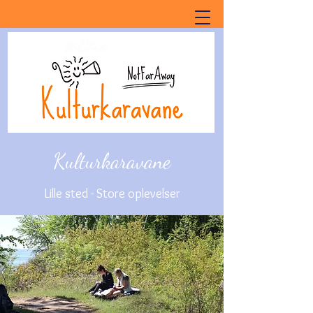
Kulturkaravane
Lille sted - Store oplevelser