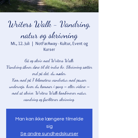
Writers Walk - Vandring,
natur og skrivning
Mi., 12. Juli
  |  
NotFarAway - Kultur, Event og
Kurser
Gå og skriv med Writers Walk.
Vandring åbner døre til dit indre liv. Skrivning sætter
ord på det, du møder.
Kom med på 7 kilometers vandretur med pauser
undervejs, hvor du kommer i gang – eller videre –
med at skrive. Writers Walk kombinerer natur,
vandring og faciliterer skrivning.
Man kan ikke længere tilmelde
sig
Se andre sundhedskurser