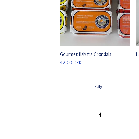
Schnellansicht
Gourmet fisk fra Grøndals
H
Preis
P
42,00 DKK
1
Følg