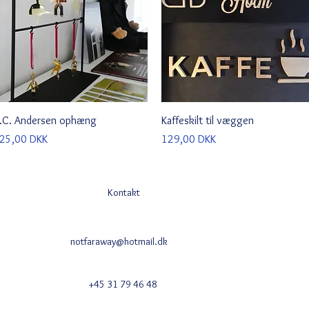
Schnellansicht
Schnellansicht
.C. Andersen ophæng
Kaffeskilt til væggen
reis
Preis
25,00 DKK
129,00 DKK
Kontakt
notfaraway@hotmail.dk
+45 31 79 46 48