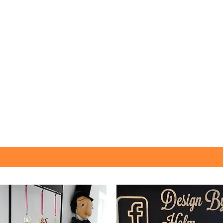
Kulturkaravane
Lille sted - Store oplevelser
Klik her - meget kan ske...