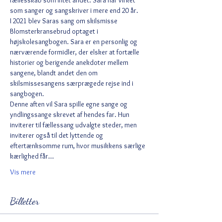
fællesskab som intet andet. Sara har virket 
som sanger og sangskriver i mere end 20 år.
I 2021 blev Saras sang om skilsmisse 
Blomsterkransebrud optaget i 
højskolesangbogen. Sara er en personlig og 
nærværende formidler, der elsker at fortælle 
historier og berigende anekdoter mellem 
sangene, blandt andet den om 
skilsmissesangens særprægede rejse ind i 
sangbogen.
Denne aften vil Sara spille egne sange og 
yndlingssange skrevet af hendes far. Hun 
inviterer til fællessang udvalgte steder, men 
inviterer også til det lyttende og 
eftertænksomme rum, hvor musikkens særlige 
kærlighed får…
Vis mere
Billetter