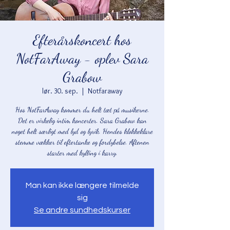
Efterårskoncert hos
NotFarAway - oplev Sara
Grabow
lør. 30. sep.
  |  
Notfaraway
Hos NotFarAway kommer du helt tæt på musikerne.
Det er virkelig intim koncerter. Sara Grabow kan
noget helt særligt med lyd og lyrik. Hendes klokkeklare
stemme vækker til eftertanke og fordybelse. Aftenen
starter med kylling i karry.
Man kan ikke længere tilmelde
sig
Se andre sundhedskurser