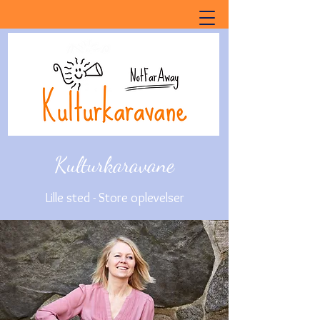
Kulturkaravane
Lille sted - Store oplevelser