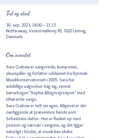
Tid og sted
30. sep. 2023, 18.00 – 21.15
Notfaraway, Vestermøllevej 45, 7620 Lemvig,
Danmark
Om eventet
Sara Grabow er sangerinde, komponist, 
skuespiller og forfatter uddannet fra Rytmisk 
Musikkonservatorium i 2005. Sara har 
adskillige udgivelser bag sig, senest 
børnebogen "Sophia &Regnvejrsdyret" med 
tilhørende sange.
Sara Grabow er helt sin egen. Alligevel er det 
nærliggende at præsentere hende som 
Sebastians datter. Hun er flasket op med 
poesien og nærvær i sangene, og det ligger 
naturligt i blodet, at musik kan skabe 