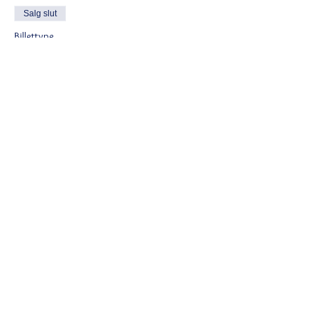
Salg slut
Billettype
Efterårskoncert med Sara G.
Flere oplysninger
Pris
295,00 kr.
Moms Inkluderet
Del dette event