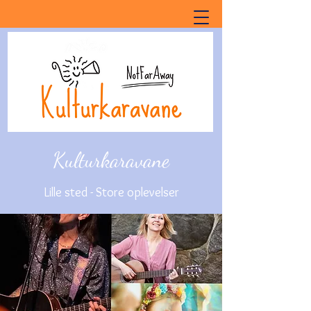
Kulturkaravane
Lille sted - Store oplevelser