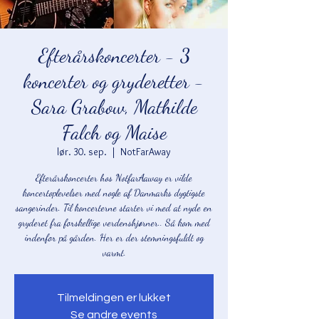
Efterårskoncerter - 3
koncerter og gryderetter -
Sara Grabow, Mathilde
Falch og Maise
lør. 30. sep.
  |  
NotFarAway
Efterårskoncerter hos NotfarAaway er vilde
koncertoplevelser med nogle af Danmarks dygtigste
sangerinder. Til koncerterne starter vi med at nyde en
gryderet fra forskellige verdenshjørner.. Så kom med
indenfor på gården. Her er der stemningsfuldt og
varmt.
Tilmeldingen er lukket
Se andre events