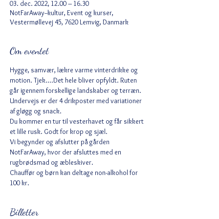
03. dec. 2022, 12.00 – 16.30
NotFarAway--kultur, Event og kurser,
Vestermøllevej 45, 7620 Lemvig, Danmark
Om eventet
Hygge, samvær, lækre varme vinterdrikke og 
motion. Tjek....Det hele bliver opfyldt. Ruten 
går igennem forskellige landskaber og terræn. 
Undervejs er der 4 drikposter med variationer 
af gløgg og snack. 
Du kommer en tur til vesterhavet og får sikkert 
et lille rusk. Godt for krop og sjæl. 
Vi begynder og afslutter på gården 
NotFarAway, hvor der afsluttes med en 
rugbrødsmad og æbleskiver. 
Chauffør og børn kan deltage non-alkohol for 
100 kr. 
Billetter