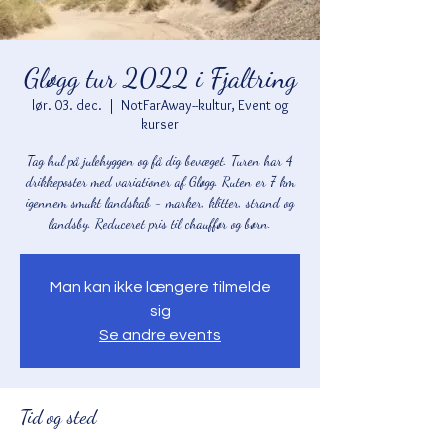
Gløgg tur 2022 i Fjaltring
lør. 03. dec.
  |  
NotFarAway--kultur, Event og
kurser
Tag hul på julehyggen og få dig bevæget. Turen har 4
drikkeposter med variationer af Gløgg. Ruten er 7 km
igennem smukt landskab - marker, klitter, strand og
landsby. Reduceret pris til chauffør og børn.
Man kan ikke længere tilmelde
sig
Se andre events
Tid og sted