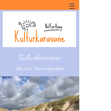
Kulturkaravane
Lille sted - Store oplevelser