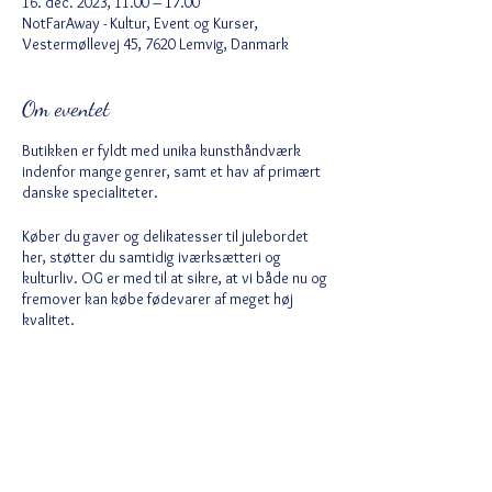
16. dec. 2023, 11.00 – 17.00
NotFarAway - Kultur, Event og Kurser,
Vestermøllevej 45, 7620 Lemvig, Danmark
Om eventet
Butikken er fyldt med unika kunsthåndværk
indenfor mange genrer, samt et hav af primært
danske specialiteter.
Køber du gaver og delikatesser til julebordet
her, støtter du samtidig iværksætteri og
kulturliv. OG er med til at sikre, at vi både nu og
fremover kan købe fødevarer af meget høj
kvalitet.
Der vil være masser af smagsprøver, så du får
det helt rigtige med hjem. Vi kender
kunsthåndværkerne og deres ting meget godt
og vil kunne fortælle om materialer, teknikker
og de bagvedliggende tanker. Unika gaverne
Del dette event
finder du her.