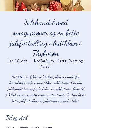
Julehandel med
smagsprøver og en bette
julefortælling i butikken i
Thyborøn
lør. 16. dec.
  |  
NotFarAway - Kultur, Event og
Kurser
Butikken er fyldt med lækre julevarer indenfor
kunsthåndværk, gaveartikler, delikatesser Gør din
julehandel her og få de lækreste delikatesser hjem til
julefrokosten og unika gaver under træet. Du kan få en
bette julefortælling og julestemning med i købet.
Tid og sted