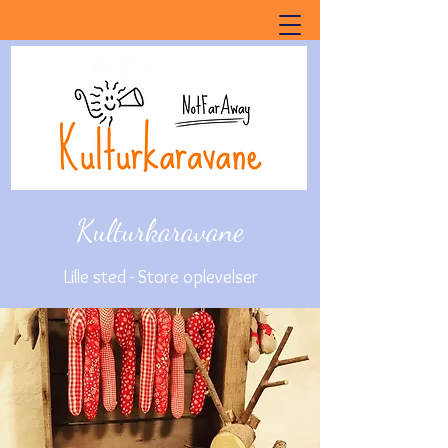
Kulturkaravane
Lille sted - Store oplevelser