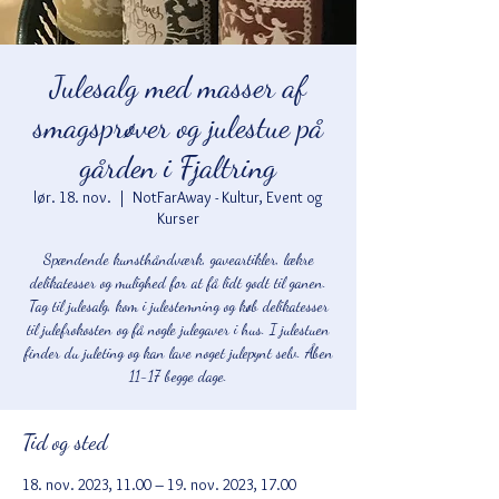
Julesalg med masser af
smagsprøver og julestue på
gården i Fjaltring
lør. 18. nov.
  |  
NotFarAway - Kultur, Event og
Kurser
Spændende kunsthåndværk, gaveartikler, lækre
delikatesser og mulighed for at få lidt godt til ganen.
Tag til julesalg, kom i julestemning og køb delikatesser
til julefrokosten og få nogle julegaver i hus. I julestuen
finder du juleting og kan lave noget julepynt selv. Åben
11-17 begge dage.
Tid og sted
18. nov. 2023, 11.00 – 19. nov. 2023, 17.00