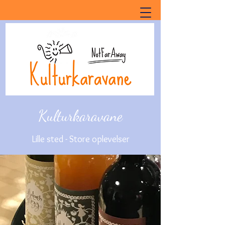
Kulturkaravane
Lille sted - Store oplevelser