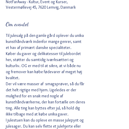
NotFarAway - Kultur, Event og Kurser,
Vestermøllevej 45, 7620 Lemvig, Danmark
Om eventet
Til julesalg på den gamle gård oplever du unika 
kunsthåndværk indenfor mange genrer, samt 
et hav af primært danske specialiteter. 
Køber du gaver og delikatesser til julebordet 
her, støtter du samtidig iværksætteri og 
kulturliv. OG er med til at sikre, at vi både nu 
og fremover kan købe fødevarer af meget høj 
kvalitet. 
Der vil være masser af  smagsprøver, så du får 
det helt rigtige med hjem. Ligeledes er der 
mulighed for en snak med nogle af 
kunsthåndværkerne, der kan fortælle om deres 
ting. Alle ting kan byttes efter jul, så hold dig 
ikke tilbage med at købe unika gaver.  
I julestuen kan du opleve en masse julepynt og 
julesager. Du kan selv flette et julehjerte eller 