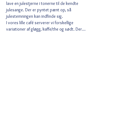
lave en julestjerne i tonerne til de kendte 
julesange. Der er pyntet pænt op, så 
julestemningen kan indfinde sig. 
I vores lille café serverer vi forskellige 
variationer af gløgg, kaffe/the og sødt. Der…
Vis mere
Del dette event
Ved tilmelding accepterer du Wix
privatlivspolitik
https://da.wix.com/about/privacy
Følg