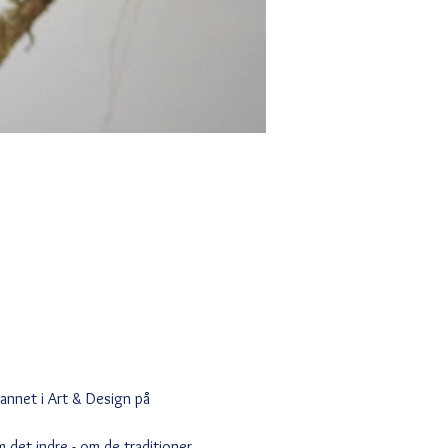
dannet i Art & Design på 
det indre - om de traditioner 