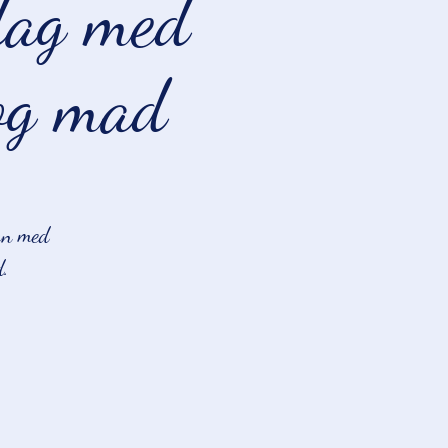
ag med
 og mad
egn med
d.