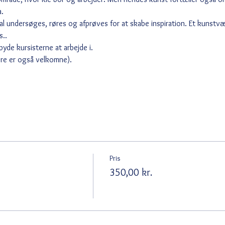
. 
kal undersøges, røres og afprøves for at skabe inspiration. Et kunstv
s..
lbyde kursisterne at arbejde i.
re er også velkomne). 
Pris
350,00 kr.