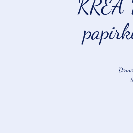
KREA 
papirk
Denne 
t