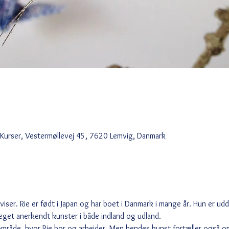
 Kurser, Vestermøllevej 45, 7620 Lemvig, Danmark
viser. Rie er født i Japan og har boet i Danmark i mange år. Hun er ud
meget anerkendt kunster i både indland og udland. 
mråde, hvor Rie bor og arbejder. Men hendes kunst fortæller også om 