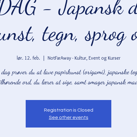
DAG - Japansk d
unst, tegn, sprog
lør. 12. feb.
  |  
NotFarAway - Kultur, Event og Kurser
dag prøver du at lave papirkunst (origami), japanske t
ilhørende ord, du lærer at sige, samt smager japansk ma
Registration is Closed
See other events