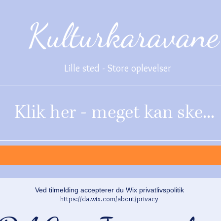
Kulturkaravane
Lille sted - Store oplevelser
Klik her - meget kan ske...
Ved tilmelding accepterer du Wix privatlivspolitik
https://da.wix.com/about/privacy