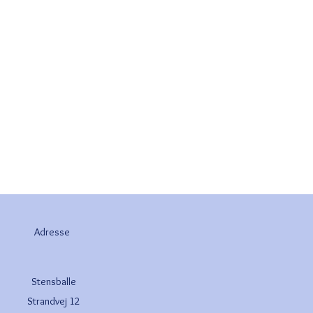
Adresse
Stensballe
Strandvej 12